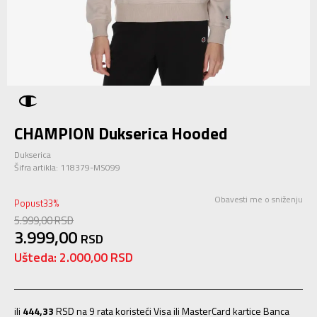
CHAMPION Dukserica Hooded
Dukserica
Šifra artikla:
118379-MS099
Obavesti me o sniženju
Popust
33
%
5.999,00
RSD
3.999,00
RSD
Ušteda:
2.000,00
RSD
ili
444,33
RSD na 9 rata koristeći Visa ili MasterCard kartice Banca