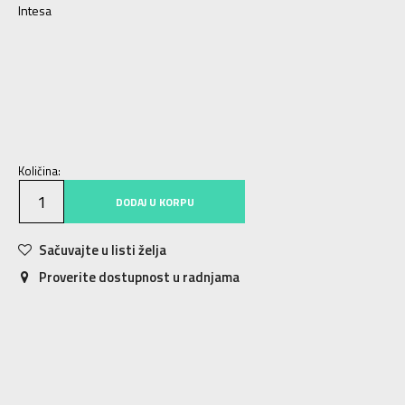
Intesa
XS
XS
S
S
M
M
L
L
XL
XL
Količina:
DODAJ U KORPU
Sačuvajte u listi želja
Proverite dostupnost u radnjama