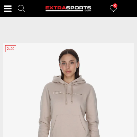
0
2=20