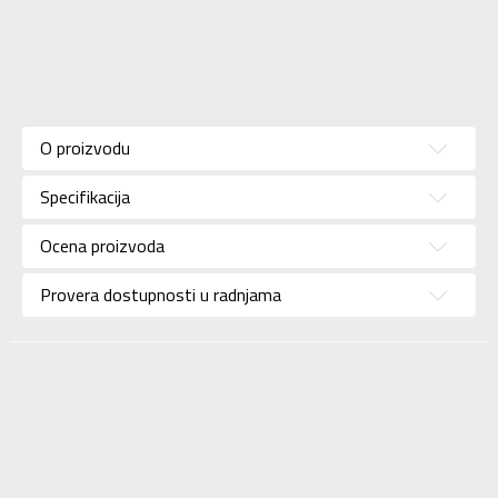
Karakteristika
Vrednost
Kategorija
Dukserica
O proizvodu
Pol
Za žene
Specifikacija
Brend
CHAMPION
Uzrast
Za odrasle
Ocena proizvoda
Namena
Lifestyle
Provera dostupnosti u radnjama
Boja
Bež
Uvoznik
Sport Vision
Champion Europe
S.p.A. Via Dell’
Dobavljač
Agricoltura 51, 41012
Carpi (Mo) Italy