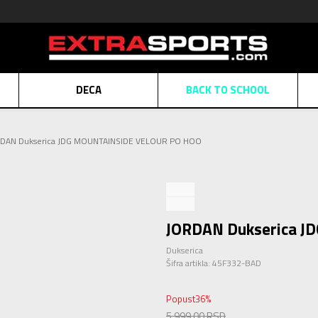
DECA
BACK TO SCHOOL
Obaveštenje o promeni naziva kompanije
Pogledaj više
DAN Dukserica JDG MOUNTAINSIDE VELOUR PO HOO
POZOVITE NAS
011 422 1430
ATE
Kreditnim karticama BANCA INTESA platite na 9 mesečnih rata bez kamat
ALNA PRODAJA
kupovina putem administrativne zabrane do 12 rata.
Pogle
N KARTICA
Nekoliko klikova do savršenog poklona za vaše najdraže
Pogl
JORDAN Dukserica 
Dukserica
Šifra artikla:
45F332-BAD
Popust
36
%
5.999,00
RSD