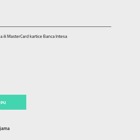
a ili MasterCard kartice Banca Intesa
4-15g.
RPU
njama