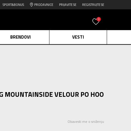
SPORT&BONUS
PRODAVNICE
PRIJAVITE SE
REGISTRUJTE SE
0
BRENDOVI
VESTI
e.
Pogledaj više
daj više
edaj više
JDG MOUNTAINSIDE VELOUR PO HOO
Obavesti me o sniženju