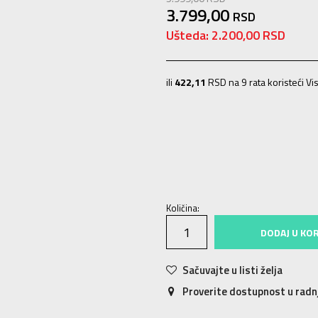
3.799,00
RSD
Ušteda:
2.200,00
RSD
ili
422,11
RSD na 9 rata koristeći Vis
S
9-10g.
M
11-12g.
L
12-13g.
XL
1
Količina:
DODAJ U KO
Sačuvajte u listi želja
Proverite dostupnost u rad