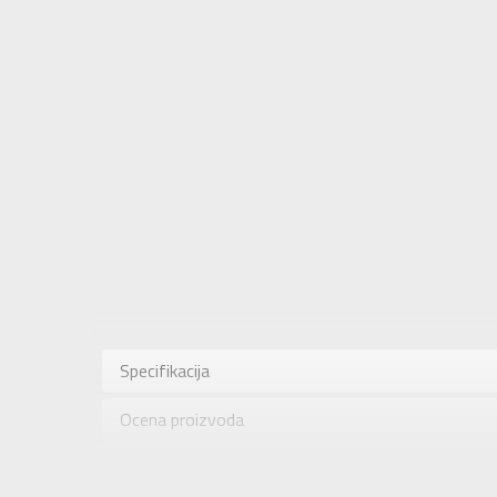
Karakteris
Kategorija
Specifikacija
Pol
Ocena proizvoda
Brend
Uzrast
Provera dostupnosti u radnjama