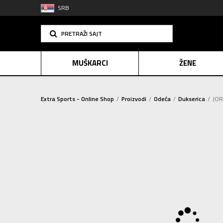
SRB
PRETRAŽI SAJT
MUŠKARCI
ŽENE
Extra Sports - Online Shop
Proizvodi
Odeća
Dukserica
JOR
PLAĆANJE NA R
SINDIK
2=20
E-POKLO