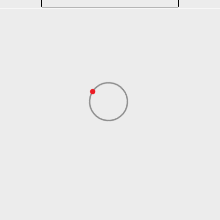
Košarka
Plava