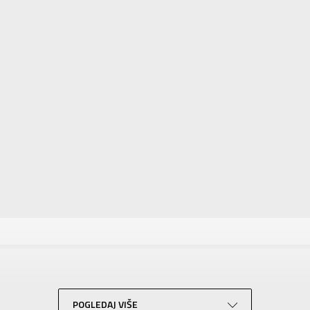
tika
Vrednost
Dukserica
Za devojčice
JORDAN
Za tinejdžere
POGLEDAJ VIŠE