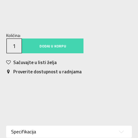
128
7-8g.
140
9-10g.
152
11-12g.
164
13-14g.
176
15-16g.
Količina:
DODAJ U KORPU
Sačuvajte u listi želja
Proverite dostupnost u radnjama
Karakteristika
Vrednost
Kategorija
Dukserica
Specifikacija
Pol
Za dečake