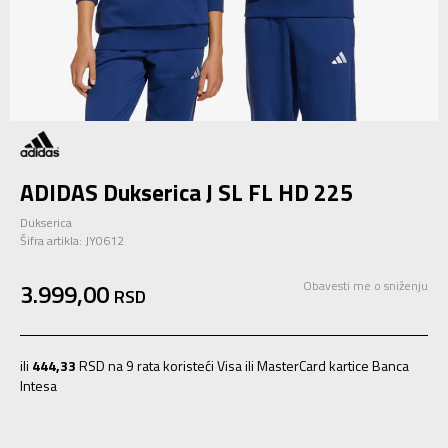
ADIDAS Dukserica J SL FL HD 225
Dukserica
Šifra artikla:
JY0612
3.999,00
Obavesti me o sniženju
RSD
ili
444,33
RSD na 9 rata koristeći Visa ili MasterCard kartice Banca
Intesa