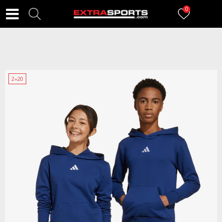
0
2=20