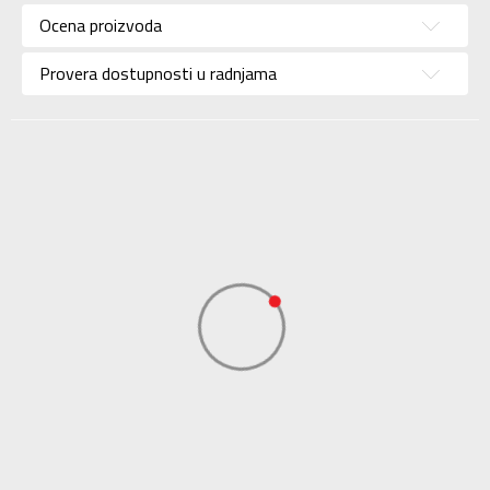
Ocena proizvoda
Brend
ADIDAS
Uzrast
Za tinejdžere
Provera dostupnosti u radnjama
Namena
Lifestyle
Boja
Teget
Kolekcija
Sportswear
Uvoznik
ADIDAS SERBIA DOO
Dobavljač
ADIDAS SERBIA DOO