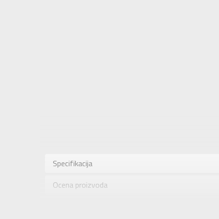
Karakteris
Kategorija
Specifikacija
Pol
Ocena proizvoda
Brend
Uzrast
Provera dostupnosti u radnjama