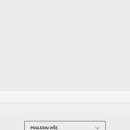
tika
Vrednost
Dukserica
Za muškarce
ADIDAS
Za odrasle
POGLEDAJ VIŠE