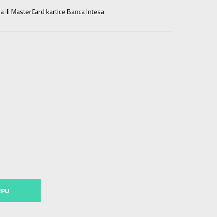
a ili MasterCard kartice Banca Intesa
T
LT
ST
ST
XLT
XLT
2XS
2XS
XS
XS
S
S
M
M
3XL
4XL
4XL
RPU