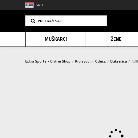
SRB
PRETRAŽI SAJT
MUŠKARCI
ŽENE
Extra Sports - Online Shop
Proizvodi
Odeća
Dukserica
ADI
PLAĆANJE NA R
SINDIK
2=20
E-POKLO