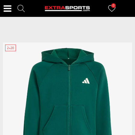
0
2=20