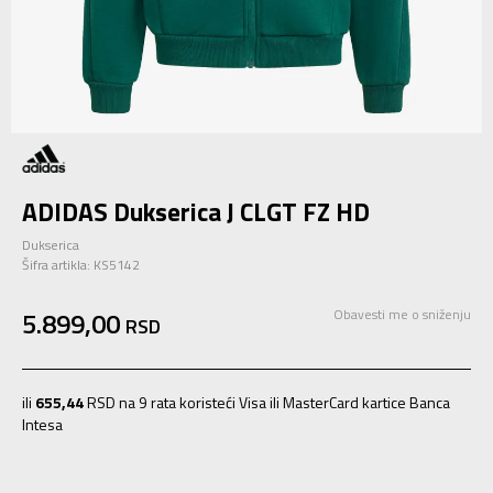
ADIDAS Dukserica J CLGT FZ HD
Dukserica
Šifra artikla:
KS5142
5.899,00
Obavesti me o sniženju
RSD
ili
655,44
RSD na 9 rata koristeći Visa ili MasterCard kartice Banca
Intesa