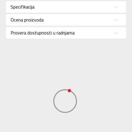
Kategorija
Dukserica
Specifikacija
Pol
Za dečake
Ocena proizvoda
Brend
ADIDAS
Uzrast
Za tinejdžere
Provera dostupnosti u radnjama
Namena
Lifestyle
Boja
Zelena
Kolekcija
Sportswear
Uvoznik
ADIDAS SERBIA DOO
Dobavljač
ADIDAS SERBIA DOO