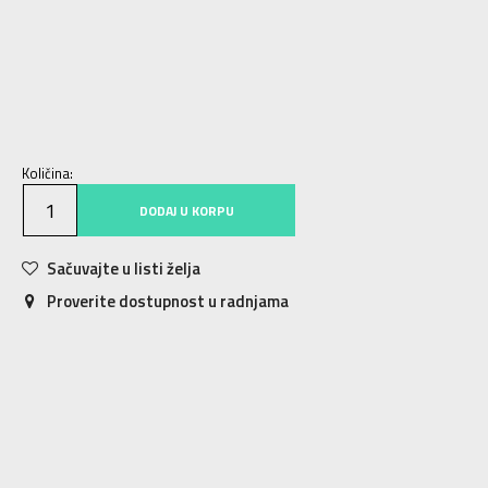
128
7-8g.
152
11-12g.
140
9-10g.
164
13-14g.
116
116
176
15-16g.
Količina:
DODAJ U KORPU
Sačuvajte u listi želja
Proverite dostupnost u radnjama
Karakteristika
Vrednost