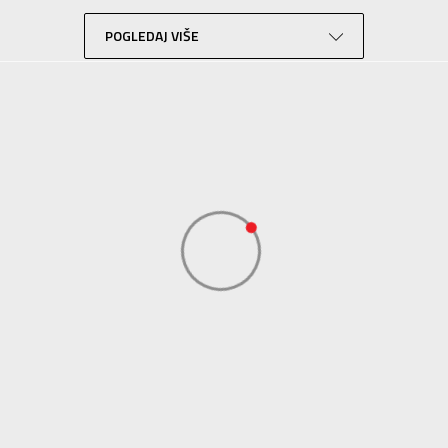
Trening
Crna
POGLEDAJ VIŠE
Sport Vision
BDS Trade Limited, 6/F Greenwich Ctr 260 King’ , Rd North Point, Hong 