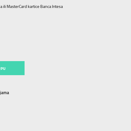
a ili MasterCard kartice Banca Intesa
RPU
njama