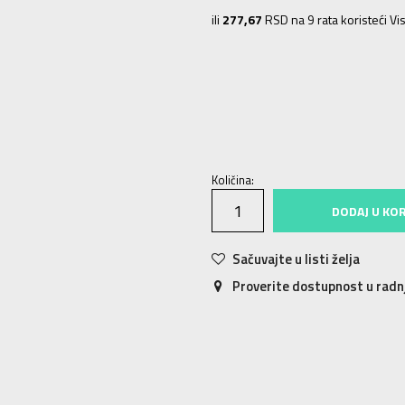
ili
277,67
RSD na 9 rata koristeći Vis
XS
XS
S
S
M
M
L
L
XL
XL
Količina:
DODAJ U KO
Sačuvajte u listi želja
Proverite dostupnost u rad