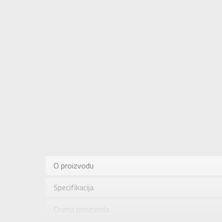
Karakteris
Kategorija
O proizvodu
Pol
Specifikacija
Brend
Uzrast
Ocena proizvoda