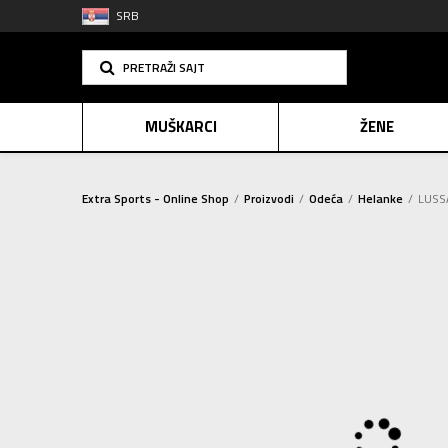
SRB
PRETRAŽI SAJT
MUŠKARCI
ŽENE
Extra Sports - Online Shop
Proizvodi
Odeća
Helanke
LUSSA
PLAĆANJE NA R
SINDIK
2=20
E-POKLO