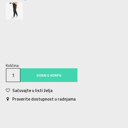
2XS
2XS
XS
XS
S
S
M
M
L
L
XL
XL
2XL
2XL
Količina:
DODAJ U KORPU
Sačuvajte u listi želja
Proverite dostupnost u radnjama