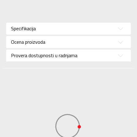
Karakteristika
Vrednost
Kategorija
Helanke
Specifikacija
Pol
Za žene
Ocena proizvoda
Brend
ADIDAS
Uzrast
Za odrasle
Provera dostupnosti u radnjama
Namena
Trening
Uvoznik
ADIDAS SERBIA DOO
Dobavljač
ADIDAS SERBIA DOO