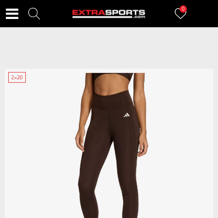
0
2=20