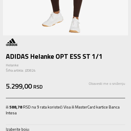
ADIDAS Helanke OPT ESS ST 1/1
Helanke
Šifra artikla:
JZ0824
5.299,00
Obavesti me o sniženju
RSD
ili
588,78
RSD na 9 rata koristeći Visa ili MasterCard kartice Banca
Intesa
Izaberite boju: