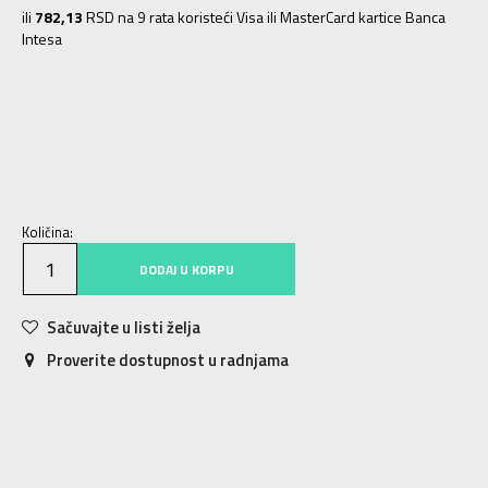
ili
782,13
RSD na 9 rata koristeći Visa ili MasterCard kartice Banca
Intesa
XS
XS
S
S
M
M
L
L
XL
XL
Količina:
DODAJ U KORPU
Sačuvajte u listi želja
Proverite dostupnost u radnjama