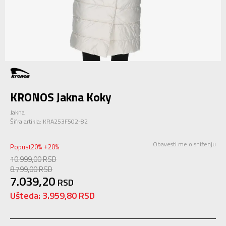
KRONOS Jakna Koky
Jakna
Šifra artikla:
KRA253F502-82
Obavesti me o sniženju
Popust
20
%
20
%
+
10.999,00
RSD
8.799,00
RSD
7.039,20
RSD
Ušteda:
3.959,80
RSD