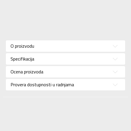
Karakteristika
Vrednost
Kategorija
Jakna
O proizvodu
Pol
Za žene
Specifikacija
Brend
KRONOS
Uzrast
Za odrasle
Ocena proizvoda
Namena
Lifestyle
Provera dostupnosti u radnjama
Boja
Roze
Uvoznik
Sport Vision
BDS Trade Limited,
6/F Greenwich Ctr 260
Dobavljač
King’ , Rd North Point,
Hong Kong