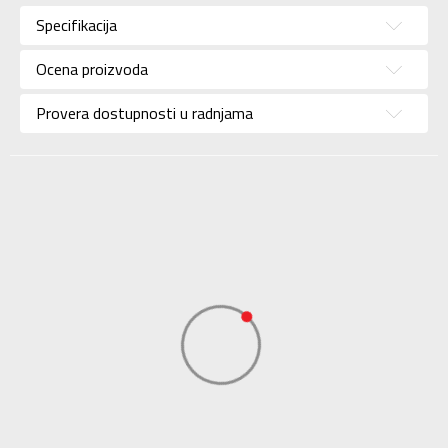
Kategorija
Jakna
Specifikacija
Pol
Za muškarce
Ocena proizvoda
Brend
JORDAN
Uzrast
Za odrasle
Provera dostupnosti u radnjama
Namena
Košarka
Boja
Crvena