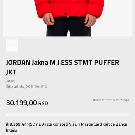
JORDAN Jakna M J ESS STMT PUFFER
JKT
Jakna
Šifra artikla:
DQ8104-612
30.199,00
Obavesti me o sniženju
RSD
ili
3.355,44
RSD na 9 rata koristeći Visa ili MasterCard kartice Banca
Intesa