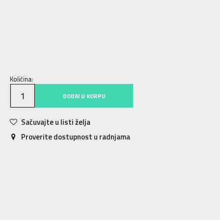
XS
XS
S
S
M
M
L
L
XL
XL
2XL
2XL
Količina:
DODAJ U KORPU
Sačuvajte u listi želja
Proverite dostupnost u radnjama
Karakteristika
Vrednost