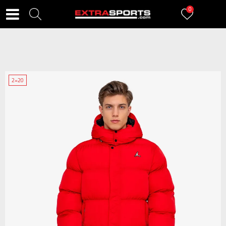
0
2=20