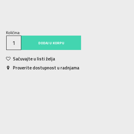
28.5
70cm
Količina:
DODAJ U KORPU
Sačuvajte u listi želja
Proverite dostupnost u radnjama