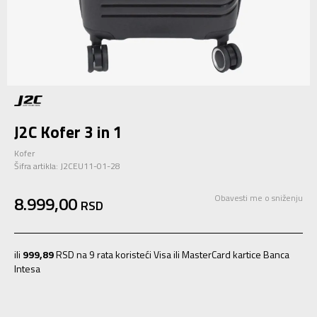
J2C Kofer 3 in 1
Kofer
Šifra artikla:
J2CEU11-01-28
8.999,00
Obavesti me o sniženju
RSD
ili
999,89
RSD na 9 rata koristeći Visa ili MasterCard kartice Banca
Intesa