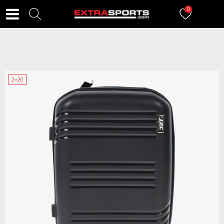
0
2=20