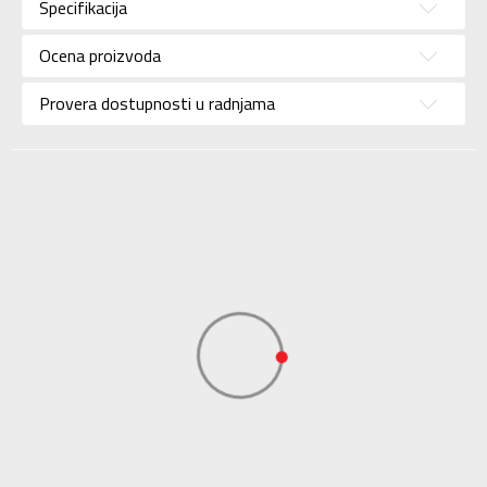
Specifikacija
Pol
Za muškarce
Ocena proizvoda
Brend
CHAMPION
Uzrast
Za odrasle
Provera dostupnosti u radnjama
Namena
Lifestyle
Boja
Plava
Uvoznik
Sport Vision
Champion Europe
S.p.A. Via Dell’
Dobavljač
Agricoltura 51, 41012
Carpi (Mo) Italy