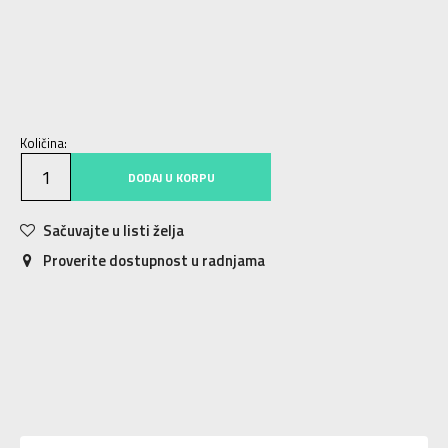
S
S
M
M
L
L
XL
XL
2XL
2XL
3XL
3XL
4XL
4XL
Količina:
DODAJ U KORPU
Sačuvajte u listi želja
Proverite dostupnost u radnjama
Karakteristika
Vrednost
Kategorija
Kupaće gaće