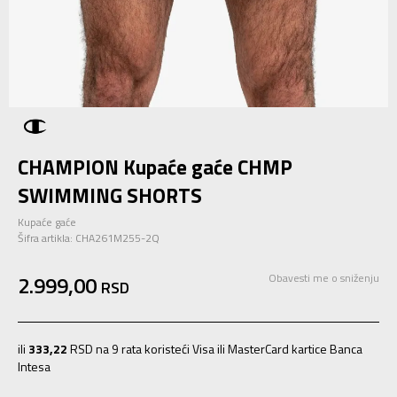
CHAMPION Kupaće gaće CHMP
SWIMMING SHORTS
Kupaće gaće
Šifra artikla:
CHA261M255-2Q
2.999,00
Obavesti me o sniženju
RSD
ili
333,22
RSD na 9 rata koristeći Visa ili MasterCard kartice Banca
Intesa