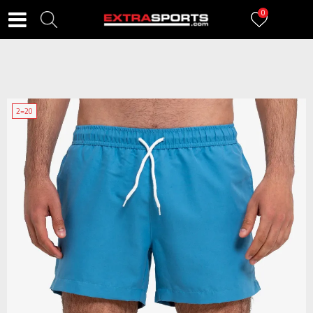
0
2=20