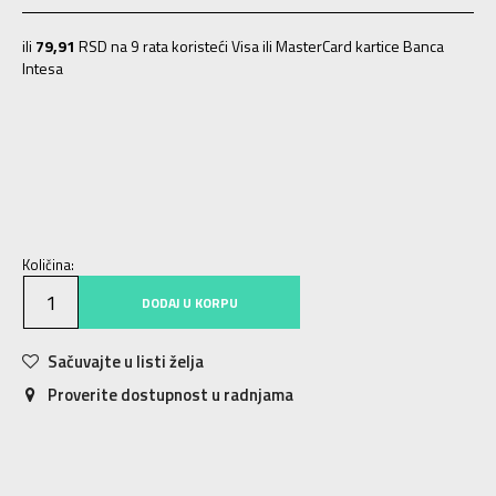
ili
79,91
RSD na 9 rata koristeći Visa ili MasterCard kartice Banca
Intesa
06
5-6g.
08
7-8g.
10
9-10g.
12
11-12g.
14
13-14g.
Količina:
DODAJ U KORPU
Sačuvajte u listi želja
Proverite dostupnost u radnjama