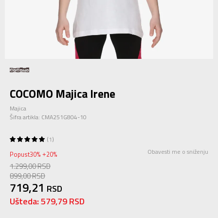
COCOMO Majica Irene
Majica
Šifra artikla:
CMA251G804-10
1
Obavesti me o sniženju
Popust
30
%
20
%
+
1.299,00
RSD
899,00
RSD
719,21
RSD
Ušteda:
579,79
RSD