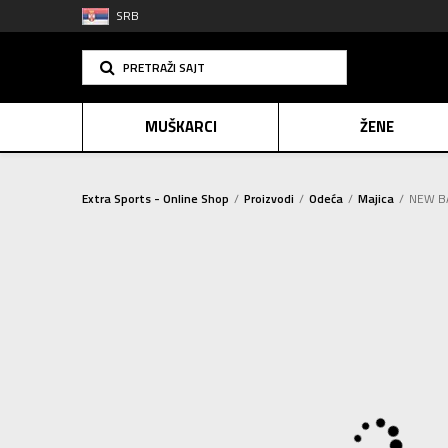
SRB
PRETRAŽI SAJT
MUŠKARCI
ŽENE
Extra Sports - Online Shop
Proizvodi
Odeća
Majica
NEW BA
PLAĆANJE NA R
SINDIK
E-POKLO