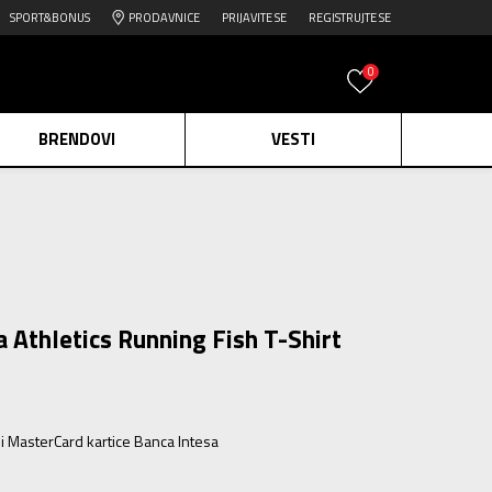
SPORT&BONUS
PRODAVNICE
PRIJAVITE SE
REGISTRUJTE SE
0
BRENDOVI
VESTI
e.
Pogledaj više
daj više
edaj više
Athletics Running Fish T-Shirt
ili MasterCard kartice Banca Intesa