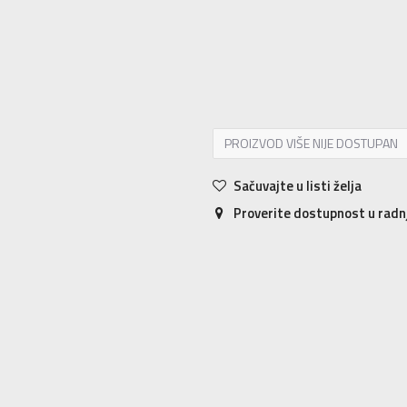
S
S
M
M
L
L
XL
XL
2XL
2X
PROIZVOD VIŠE NIJE DOSTUPAN
Sačuvajte u listi želja
Proverite dostupnost u rad