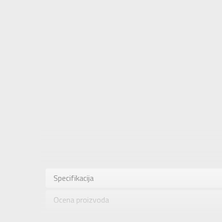
Karakteris
Kategorija
Specifikacija
Pol
Ocena proizvoda
Brend
Uzrast
Provera dostupnosti u radnjama