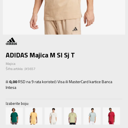
ADIDAS Majica M Sl Sj T
Majica
Šifra artikla:
JX5657
ili
0,00
RSD na 9 rata koristeći Visa ili MasterCard kartice Banca
Intesa
Izaberite boju: