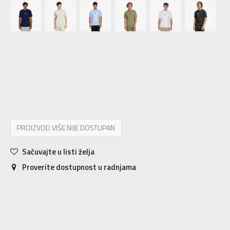
XS
XS
S
S
M
M
L
L
XL
XL
2XL
2XL
3XL
3XL
PROIZVOD VIŠE NIJE DOSTUPAN
Sačuvajte u listi želja
Proverite dostupnost u radnjama