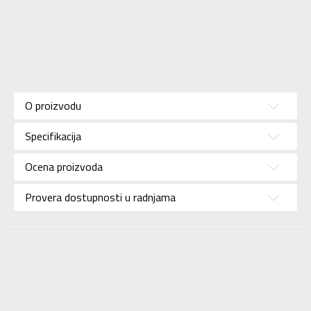
Karakteristika
Vrednost
Kategorija
Majica
O proizvodu
Pol
Za muškarce
Specifikacija
Brend
ADIDAS
Uzrast
Za odrasle
Ocena proizvoda
Namena
Lifestyle
Provera dostupnosti u radnjama
Boja
Bež
Kolekcija
Sportswear
Uvoznik
ADIDAS SERBIA DOO
Dobavljač
ADIDAS SERBIA DOO