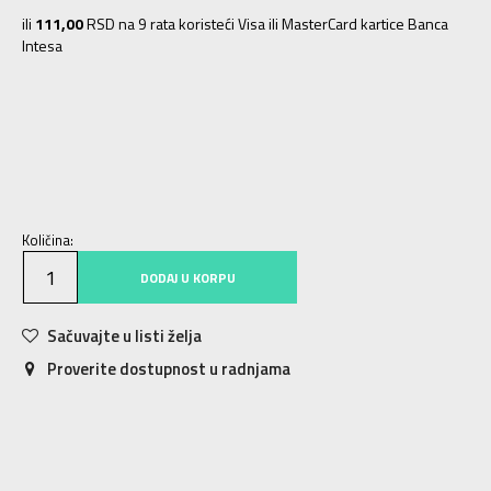
ili
111,00
RSD na 9 rata koristeći Visa ili MasterCard kartice Banca
Intesa
S
S
M
M
L
L
XL
XL
2XL
2XL
3XL
3XL
Količina:
DODAJ U KORPU
Sačuvajte u listi želja
Proverite dostupnost u radnjama