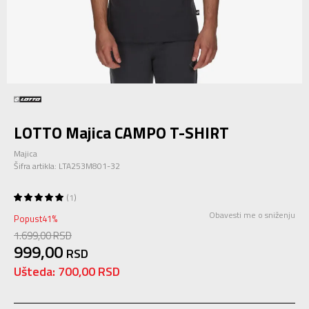
LOTTO Majica CAMPO T-SHIRT
Majica
Šifra artikla:
LTA253M801-32
1
Obavesti me o sniženju
Popust
41
%
1.699,00
RSD
999,00
RSD
Ušteda:
700,00
RSD