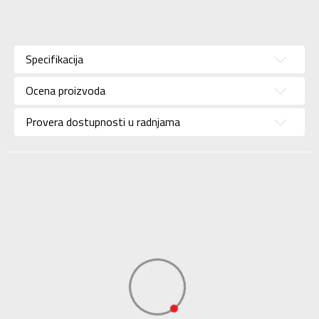
Karakteristika
Vrednost
Kategorija
Majica
Specifikacija
Pol
Za muškarce
Ocena proizvoda
Brend
LOTTO
Uzrast
Za odrasle
Provera dostupnosti u radnjama
Namena
Lifestyle
Boja
Siva
Uvoznik
Sport Vision
Lotto Sport Italia Spa,
Via Montebelluna, 5/7
Dobavljač
31040 Trevignano Tv,
Italy