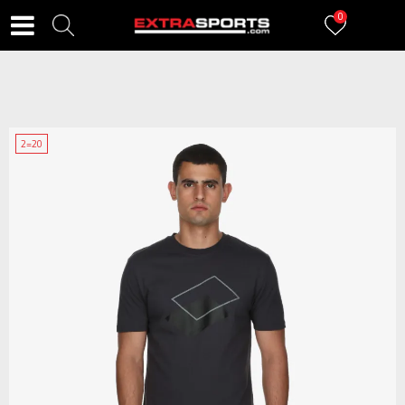
0
2=20