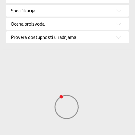
Pol
Za muškarce
Specifikacija
Brend
NEW BALANCE
Uzrast
Za odrasle
Ocena proizvoda
Namena
Lifestyle
Provera dostupnosti u radnjama
Boja
Siva
Uvoznik
Sport Vision
NEW BALANCE
Dobavljač
INTERNATIONAL
LIMITED