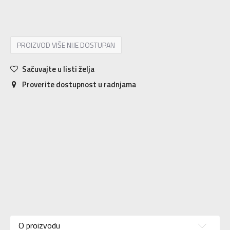
S
S
M
M
L
L
XL
XL
2XL
2XL
PROIZVOD VIŠE NIJE DOSTUPAN
Sačuvajte u listi želja
Proverite dostupnost u radnjama
Karakteristika
Vrednost
Kategorija
Majica
O proizvodu