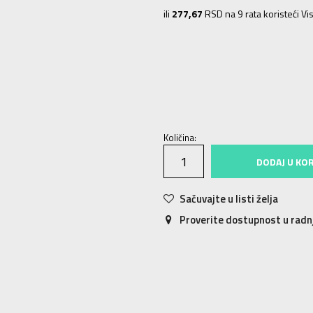
ili
277,67
RSD na 9 rata koristeći Vis
S
S
M
M
L
L
XL
XL
2XL
2X
Količina:
DODAJ U KO
Sačuvajte u listi želja
Proverite dostupnost u rad