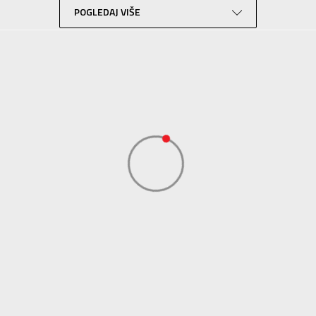
POGLEDAJ VIŠE
Lifestyle
Zelena
Sport Vision
Champion Europe S.p.A. Via Dell’ Agricoltura 51, 41012 Carpi (Mo) Italy