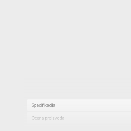
Karakteris
Kategorija
Specifikacija
Pol
Ocena proizvoda
Brend
Uzrast
Provera dostupnosti u radnjama