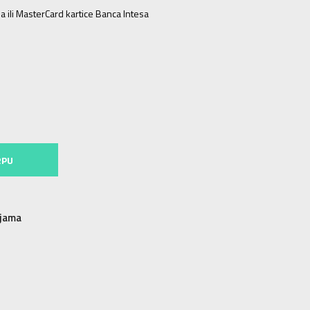
a ili MasterCard kartice Banca Intesa
L
3XL
3XL
4XL
4XL
RPU
njama