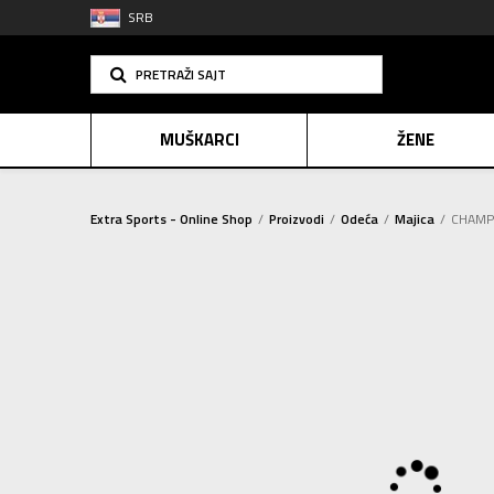
SRB
PRETRAŽI SAJT
MUŠKARCI
ŽENE
Extra Sports - Online Shop
Proizvodi
Odeća
Majica
CHAMPI
PLAĆANJE NA R
SINDIK
2=20
E-POKLO