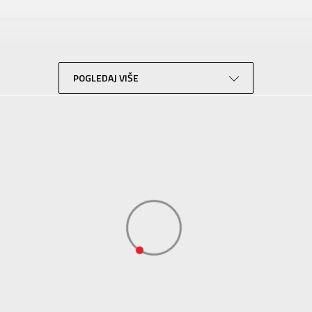
UNDER ARMOUR
Za odrasle
Trening
Zelena
POGLEDAJ VIŠE
KVANTUM SPORT d.o.o. Beograd-
KVANTUM SPORT d.o.o. Beograd-