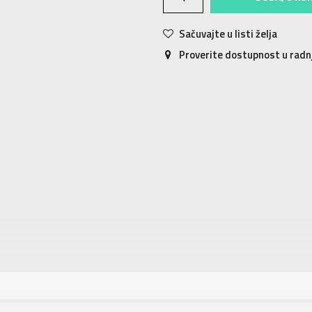
Sačuvajte u listi želja
Proverite dostupnost u rad
tika
Vrednost
Majica
Za muškarce