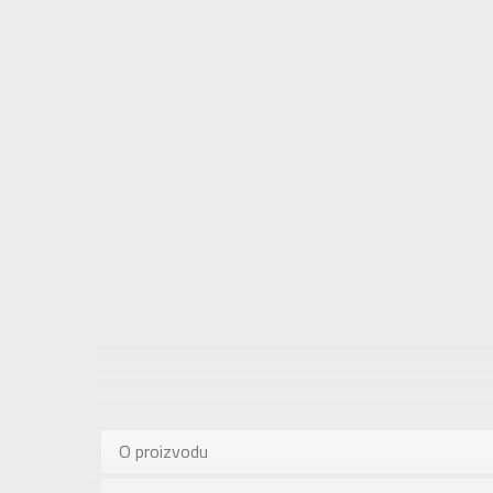
Karakteris
Kategorija
O proizvodu
Pol