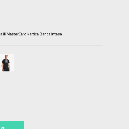
a ili MasterCard kartice Banca Intesa
L
RPU