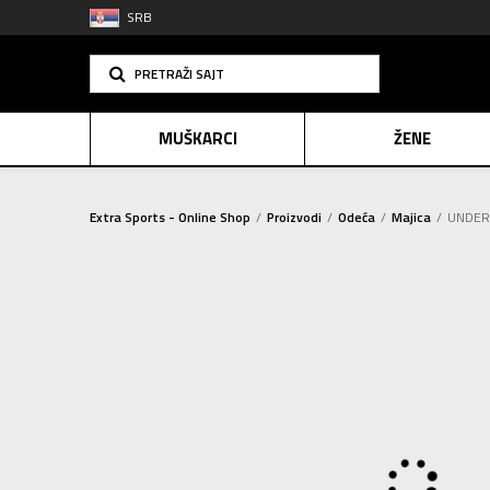
SRB
PRETRAŽI SAJT
MUŠKARCI
ŽENE
Extra Sports - Online Shop
Proizvodi
Odeća
Majica
UNDER
PLAĆANJE NA R
SINDIK
E-POKLO