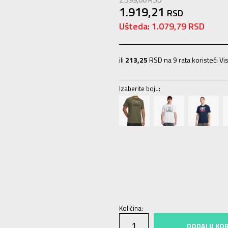
1.919,21
RSD
Ušteda:
1.079,79
RSD
ili
213,25
RSD na 9 rata koristeći Vis
Izaberite boju:
SM
S
MD
M
LG
L
XL
XL
2XL
2X
Količina:
DODAJ U KO