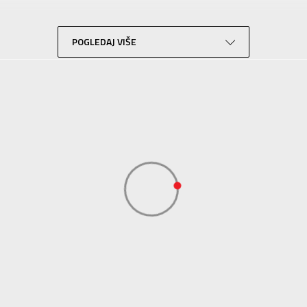
Lifestyle
Crna
POGLEDAJ VIŠE
Sport Vision
BDS Trade Limited, 6/F Greenwich Ctr 260 King’ , Rd North Point, Hong 