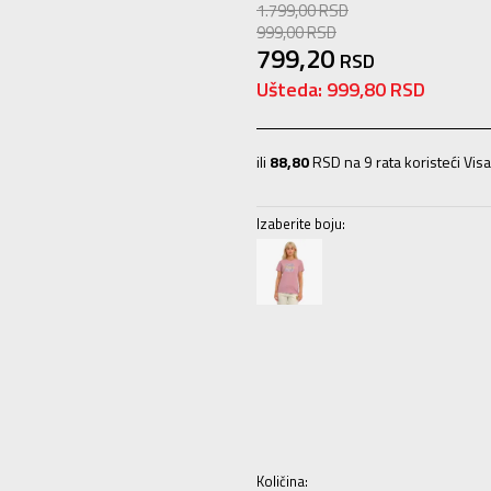
1.799,00
RSD
999,00
RSD
799,20
RSD
Ušteda:
999,80
RSD
ili
88,80
RSD na 9 rata koristeći Visa
Izaberite boju:
XS
XS
S
S
M
M
L
L
XL
XL
Količina: