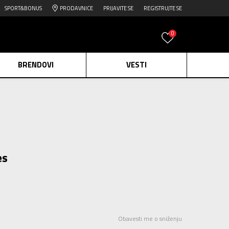
SPORT&BONUS
PRODAVNICE
PRIJAVITE SE
REGISTRUJTE SE
0
BRENDOVI
VESTI
e.
Pogledaj više
daj više
edaj više
es
Obavesti me o sniženju