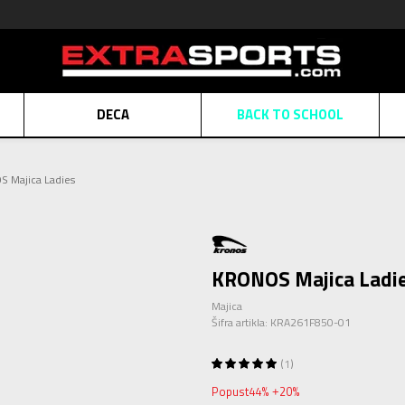
DECA
BACK TO SCHOOL
Obaveštenje o promeni naziva kompanije
Pogledaj više
 Majica Ladies
POZOVITE NAS
011 422 1430
ATE
Kreditnim karticama BANCA INTESA platite na 9 mesečnih rata bez kamat
ALNA PRODAJA
kupovina putem administrativne zabrane do 12 rata.
Pogle
N KARTICA
Nekoliko klikova do savršenog poklona za vaše najdraže
Pogl
KRONOS Majica Ladi
Majica
Šifra artikla:
KRA261F850-01
1
Popust
44
%
20
%
+