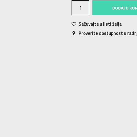
DODAJ U KO
Sačuvajte u listi želja
Proverite dostupnost u rad