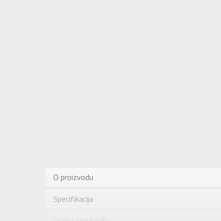
Karakteris
Kategorija
O proizvodu
Pol
Specifikacija
Brend
Uzrast
Ocena proizvoda