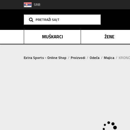
SRB
PRETRAŽI SAJT
MUŠKARCI
ŽENE
Extra Sports - Online Shop
Proizvodi
Odeća
Majica
KRONOS
PLAĆANJE NA R
SINDIK
E-POKLO