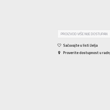
2XS
2XS
XS
XS
S
S
M
M
L
L
PROIZVOD VIŠE NIJE DOSTUPAN
Sačuvajte u listi želja
Proverite dostupnost u rad