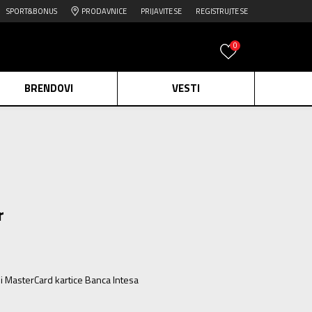
SPORT&BONUS
PRODAVNICE
PRIJAVITE SE
REGISTRUJTE SE
0
BRENDOVI
VESTI
e.
Pogledaj više
daj više
edaj više
r
ili MasterCard kartice Banca Intesa