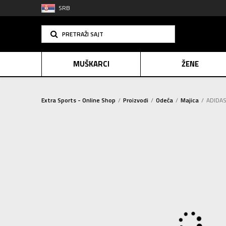
SRB
PRETRAŽI SAJT
MUŠKARCI
ŽENE
Extra Sports - Online Shop
Proizvodi
Odeća
Majica
ADIDAS
PLAĆANJE NA R
SINDIK
E-POKLO