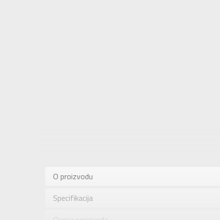
Karakteris
Kategorija
O proizvodu
Pol
Specifikacija
Brend
Uzrast
Ocena proizvoda