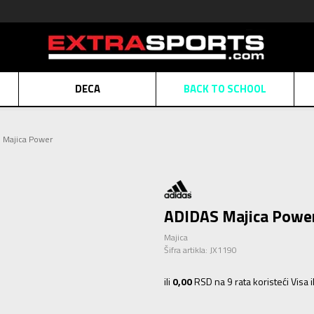
DECA
BACK TO SCHOOL
Obaveštenje o promeni naziva kompanije
Pogledaj više
 Majica Power
POZOVITE NAS
011 422 1430
ATE
Kreditnim karticama BANCA INTESA platite na 9 mesečnih rata bez kamat
ALNA PRODAJA
kupovina putem administrativne zabrane do 12 rata.
Pogle
N KARTICA
Nekoliko klikova do savršenog poklona za vaše najdraže
Pogl
ADIDAS Majica Powe
Majica
Šifra artikla:
JX1190
ili
0,00
RSD na 9 rata koristeći Visa 