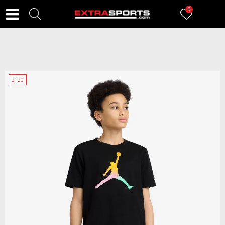
0
2=20