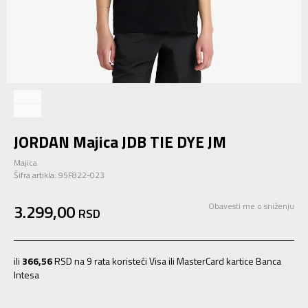
JORDAN Majica JDB TIE DYE JM
Majica
Šifra artikla:
95F822-023
3.299,00
Obavesti me o sniženju
RSD
ili
366,56
RSD na 9 rata koristeći Visa ili MasterCard kartice Banca
Intesa