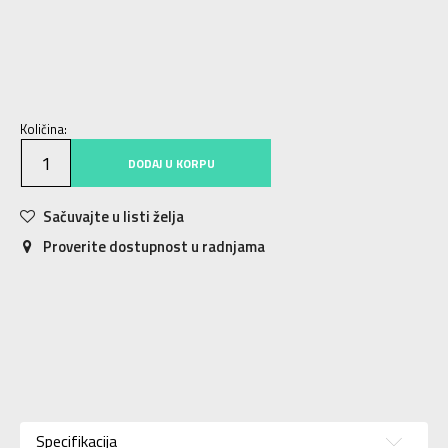
S
9-10g.
M
11-12g.
L
12-13g.
XL
14-15g.
Količina:
DODAJ U KORPU
Sačuvajte u listi želja
Proverite dostupnost u radnjama
Karakteristika
Vrednost
Kategorija
Majica
Specifikacija