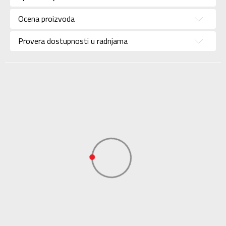
Pol
Za dečake
Ocena proizvoda
Brend
JORDAN
Uzrast
Za tinejdžere
Provera dostupnosti u radnjama
Namena
Košarka
Boja
Crna