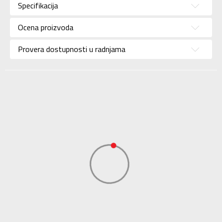
Specifikacija
Pol
Za muškarce
Ocena proizvoda
Brend
NEW BALANCE
Uzrast
Za odrasle
Provera dostupnosti u radnjama
Namena
Lifestyle
Boja
Bela
Uvoznik
Sport Vision
NEW BALANCE
Dobavljač
INTERNATIONAL
LIMITED