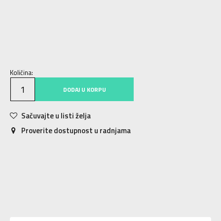
S
S
M
M
L
L
XL
XL
2XL
2XL
Količina:
DODAJ U KORPU
Sačuvajte u listi želja
Proverite dostupnost u radnjama
Karakteristika
Vrednost
Kategorija
Majica