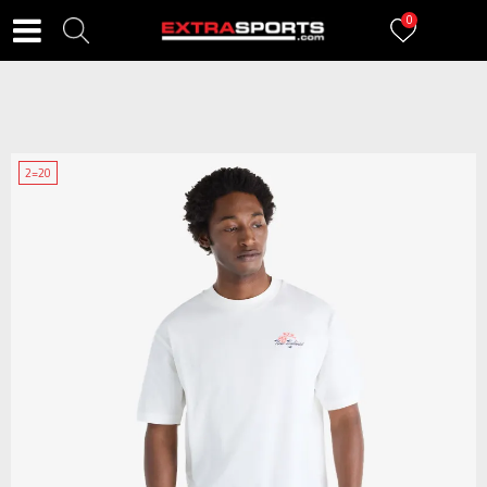
0
2=20