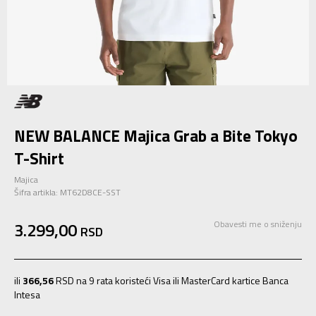
NEW BALANCE Majica Grab a Bite Tokyo
T-Shirt
Majica
Šifra artikla:
MT62D8CE-SST
3.299,00
Obavesti me o sniženju
RSD
ili
366,56
RSD na 9 rata koristeći Visa ili MasterCard kartice Banca
Intesa