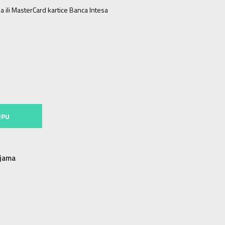
a ili MasterCard kartice Banca Intesa
L
RPU
njama