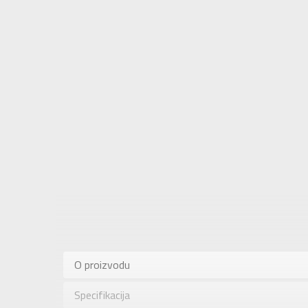
Karakteris
Kategorija
O proizvodu
Pol
Specifikacija
Brend