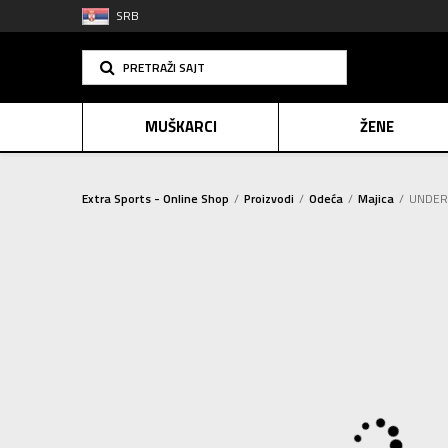
SRB
PRETRAŽI SAJT
MUŠKARCI
ŽENE
Extra Sports - Online Shop
Proizvodi
Odeća
Majica
UNDER 
PLAĆANJE NA R
SINDIK
2=20
E-POKLO