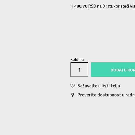
ili
488,78
RSD na 9 rata koristeći Vis
SM
S
MD
M
LG
L
XL
XL
2XL
2X
Količina:
DODAJ U KO
Sačuvajte u listi želja
Proverite dostupnost u rad