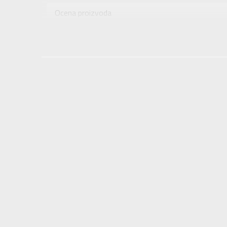
Uzrast
Ocena proizvoda
Namena
Provera dostupnosti u radnjama
Boja
Uvoznik
Dobavljač