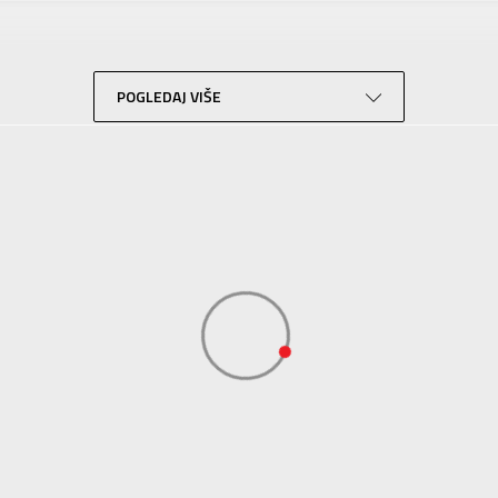
Za odrasle
Trening
Bež
POGLEDAJ VIŠE
KVANTUM SPORT d.o.o. Beograd-
KVANTUM SPORT d.o.o. Beograd-