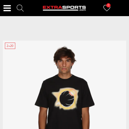
0
2=20