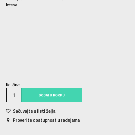
Intesa
2XLT
2XLT
3XLT
3XLT
4XLT
4XLT
5XL
5XL
5XLT
5XLT
6XL
6XL
LT
LT
ST
ST
XLT
XLT
XS
XS
S
S
M
M
MT
MT
L
L
XL
XL
2XL
2XL
3XL
3XL
4XL
4XL
Količina:
DODAJ U KORPU
Sačuvajte u listi želja
Proverite dostupnost u radnjama