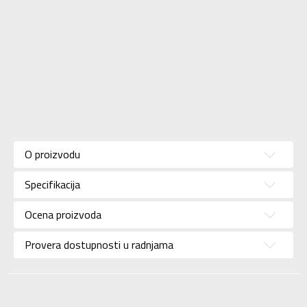
Karakteristika
Vrednost
Kategorija
Majica
O proizvodu
Pol
Za muškarce
Specifikacija
Brend
ADIDAS
Uzrast
Za odrasle
Ocena proizvoda
Namena
Košarka
Provera dostupnosti u radnjama
Boja
Crna
Kolekcija
Performance
Uvoznik
ADIDAS SERBIA DOO