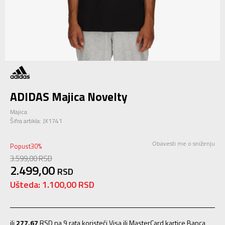
ADIDAS Majica Novelty
Majica
Šifra artikla:
JX1741
Obavesti me o sniženju
Popust
30
%
3.599,00
RSD
2.499,00
RSD
Ušteda:
1.100,00
RSD
ili
277,67
RSD na 9 rata koristeći Visa ili MasterCard kartice Banca