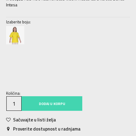
Intesa
Izaberite boju:
128
7-8g.
140
9-10g.
152
11-12g.
164
13-14g.
176
15-16g.
Količina:
DODAJ U KORPU
Sačuvajte u listi želja
Proverite dostupnost u radnjama