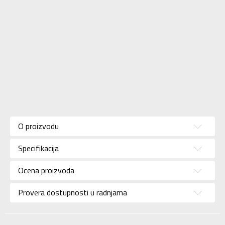
Karakteristika
Vrednost
Kategorija
Majica
O proizvodu
Pol
Za dečake
Specifikacija
Brend
ADIDAS
Uzrast
Za tinejdžere
Ocena proizvoda
Namena
Lifestyle
Provera dostupnosti u radnjama
Boja
Bež
Kolekcija
Sportswear