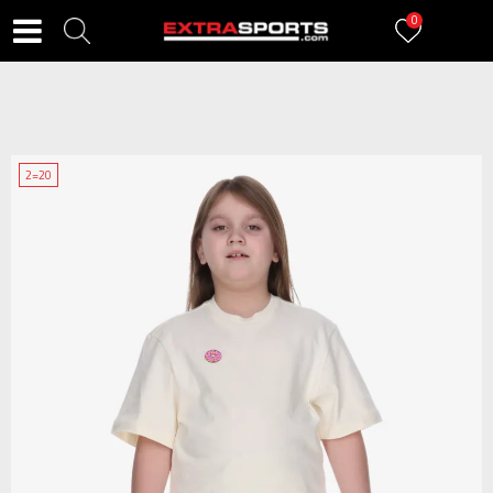
0
2=20