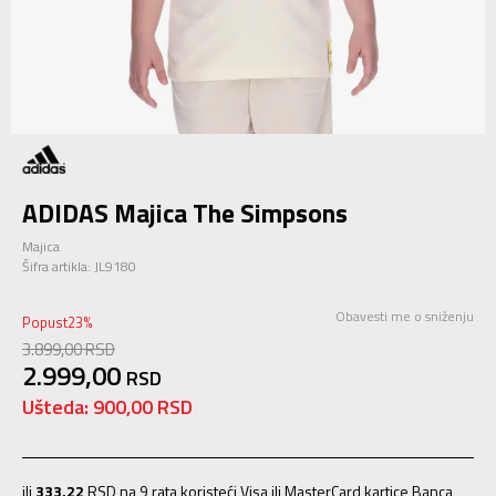
ADIDAS Majica The Simpsons
Majica
Šifra artikla:
JL9180
Obavesti me o sniženju
Popust
23
%
3.899,00
RSD
2.999,00
RSD
Ušteda:
900,00
RSD
ili
333,22
RSD na 9 rata koristeći Visa ili MasterCard kartice Banca