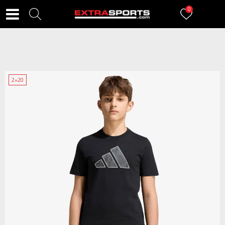
0
2=20