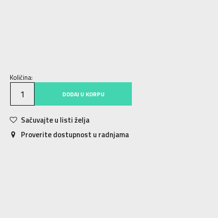
116
116
128
7-8g.
140
9-10g.
152
11-12g.
164
13-14g.
176
15-16g.
Količina:
DODAJ U KORPU
Sačuvajte u listi želja
Proverite dostupnost u radnjama
Karakteristika
Vrednost