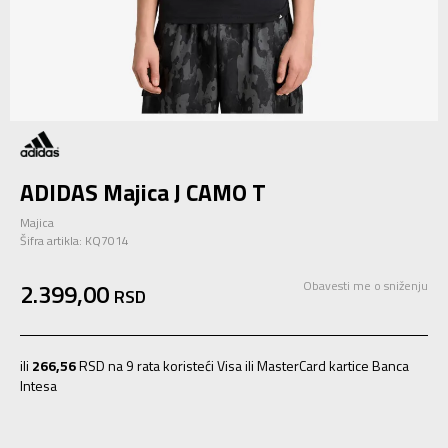
ADIDAS Majica J CAMO T
Majica
Šifra artikla:
KQ7014
2.399,00
Obavesti me o sniženju
RSD
ili
266,56
RSD na 9 rata koristeći Visa ili MasterCard kartice Banca
Intesa