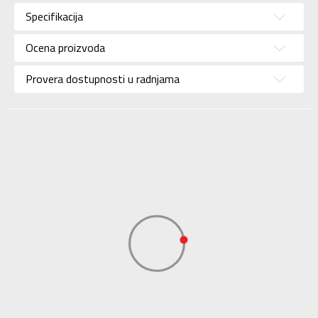
Kategorija
Majica
Specifikacija
Pol
Za dečake
Ocena proizvoda
Brend
ADIDAS
Uzrast
Za tinejdžere
Provera dostupnosti u radnjama
Namena
Lifestyle
Boja
Crna
Kolekcija
Sportswear
Uvoznik
ADIDAS SERBIA DOO
Dobavljač
ADIDAS SERBIA DOO