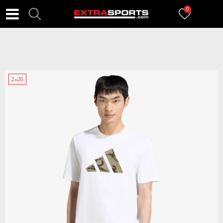
0
2=20