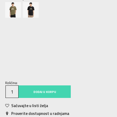
2XLT
2XLT
3XLT
3XLT
4XLT
4XLT
5XL
5XL
5XLT
5XLT
6XL
6XL
LT
LT
ST
ST
XLT
XLT
XS
XS
S
S
M
M
MT
MT
L
L
XL
XL
2XL
2XL
3XL
3XL
4XL
4XL
Količina:
DODAJ U KORPU
Sačuvajte u listi želja
Proverite dostupnost u radnjama