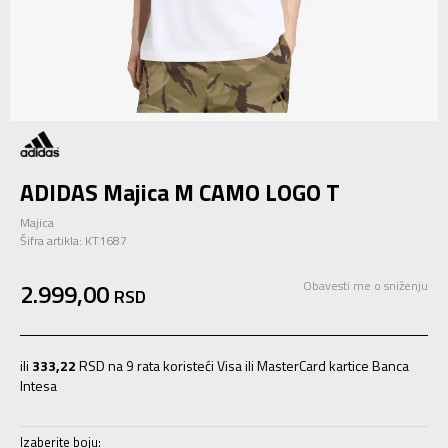
ADIDAS Majica M CAMO LOGO T
Majica
Šifra artikla:
KT1687
2.999,00
Obavesti me o sniženju
RSD
ili
333,22
RSD na 9 rata koristeći Visa ili MasterCard kartice Banca
Intesa
Izaberite boju: