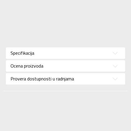
Karakteristika
Vrednost
Kategorija
Majica
Specifikacija
Pol
Za muškarce
Ocena proizvoda
Brend
ADIDAS
Uzrast
Za odrasle
Provera dostupnosti u radnjama
Namena
Lifestyle
Boja
Bela
Kolekcija
Sportswear
Uvoznik
ADIDAS SERBIA DOO
Dobavljač
ADIDAS SERBIA DOO