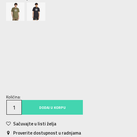
2XLT
2XLT
3XLT
3XLT
4XLT
4XLT
5XL
5XL
5XLT
5XLT
6XL
6XL
LT
LT
ST
ST
XLT
XLT
XS
XS
S
S
M
M
MT
MT
L
L
XL
XL
2XL
2XL
3XL
3XL
4XL
4XL
Količina:
DODAJ U KORPU
Sačuvajte u listi želja
Proverite dostupnost u radnjama