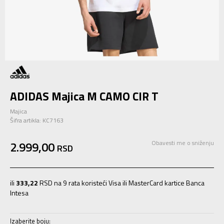
ADIDAS Majica M CAMO CIR T
Majica
Šifra artikla:
KC7163
2.999,00
Obavesti me o sniženju
RSD
ili
333,22
RSD na 9 rata koristeći Visa ili MasterCard kartice Banca
Intesa
Izaberite boju: