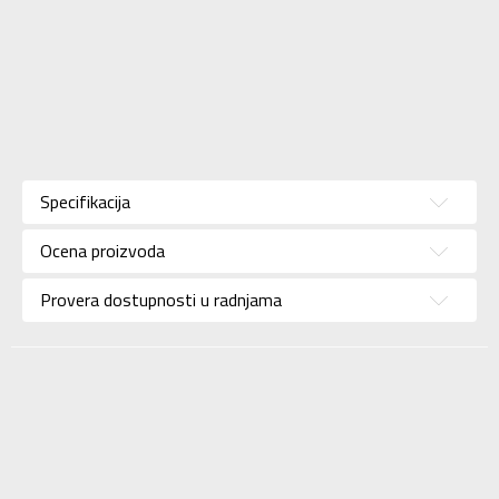
Karakteristika
Vrednost
Kategorija
Majica
Specifikacija
Pol
Za muškarce
Ocena proizvoda
Brend
ADIDAS
Uzrast
Za odrasle
Provera dostupnosti u radnjama
Namena
Lifestyle
Boja
Bela
Kolekcija
Sportswear
Uvoznik
ADIDAS SERBIA DOO
Dobavljač
ADIDAS SERBIA DOO