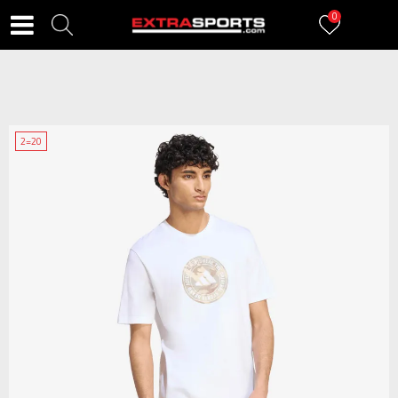
0
2=20