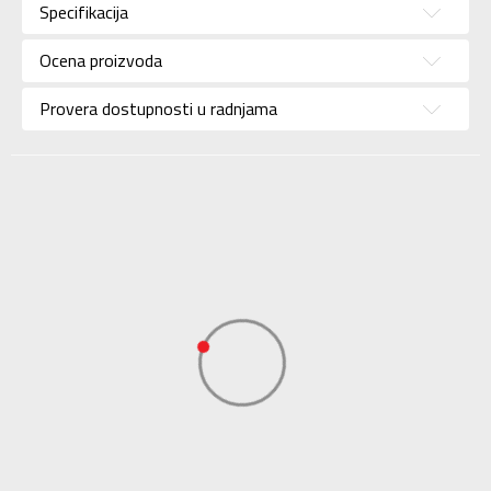
Specifikacija
Pol
Za muškarce
Ocena proizvoda
Brend
PUMA
Uzrast
Za odrasle
Provera dostupnosti u radnjama
Namena
Lifestyle
Boja
Crna
Uvoznik
N Sport
Dobavljač
N Sport