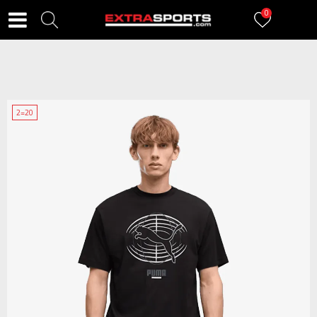
0
2=20