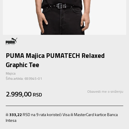
PUMA Majica PUMATECH Relaxed
Graphic Tee
Majica
Šifra artikla:
693945-01
2.999,00
Obavesti me o sniženju
RSD
ili
333,22
RSD na 9 rata koristeći Visa ili MasterCard kartice Banca
Intesa