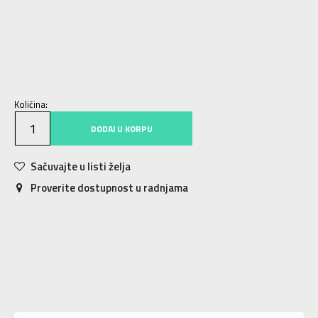
XS
XS
S
S
M
M
L
L
XL
XL
2XL
2XL
3XL
3XL
Količina:
DODAJ U KORPU
Sačuvajte u listi želja
Proverite dostupnost u radnjama
Karakteristika
Vrednost
Kategorija
Majica