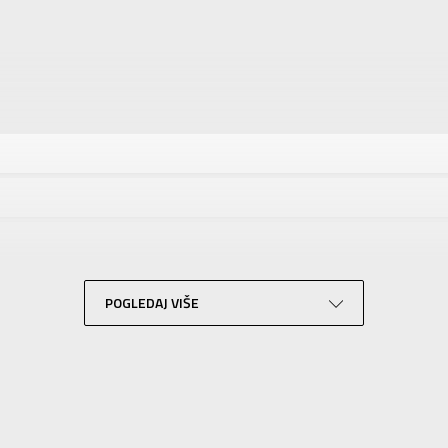
tika
Vrednost
OSTALA OPREMA
Unisex
COLMAR
Za odrasle
Skijanje
Siva
POGLEDAJ VIŠE
BORA SPORT D.O.O.
BORA SPORT D.O.O.
SLIČNI PROIZVODI