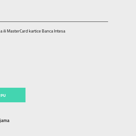
a ili MasterCard kartice Banca Intesa
RPU
njama