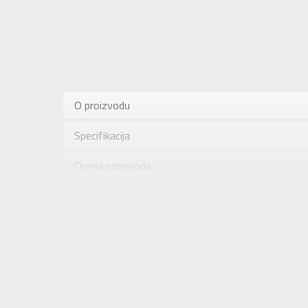
Karakteris
Kategorija
O proizvodu
Pol
Specifikacija
Brend
Uzrast
Ocena proizvoda
Namena
Provera dostupnosti u radnjama
Boja
Uvoznik
Dobavljač