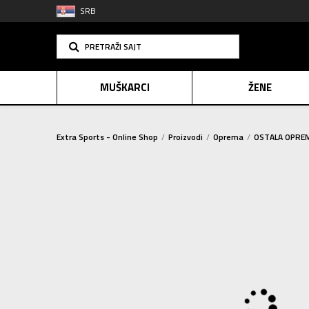
SRB
PRETRAŽI SAJT
MUŠKARCI
ŽENE
Extra Sports - Online Shop
Proizvodi
Oprema
OSTALA OPRE
PLAĆANJE NA R
SINDIK
2=20
E-POKLO