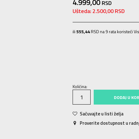
4.999,00
RSD
Ušteda:
2.500,00
RSD
ili
555,44
RSD na 9 rata koristeći Vis
0
Univ.
Količina:
DODAJ U KO
Sačuvajte u listi želja
Proverite dostupnost u rad