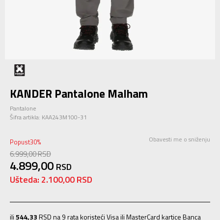
KANDER Pantalone Malham
Pantalone
Šifra artikla:
KAA243M100-31
Obavesti me o sniženju
Popust
30
%
6.999,00
RSD
4.899,00
RSD
Ušteda:
2.100,00
RSD
ili
544,33
RSD na 9 rata koristeći Visa ili MasterCard kartice Banca