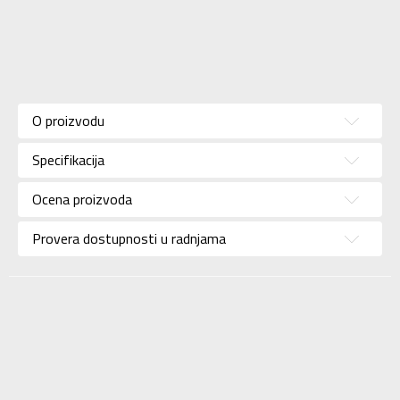
Karakteristika
Vrednost
Kategorija
Pantalone
O proizvodu
Pol
Za muškarce
Specifikacija
Brend
KANDER
Uzrast
Za odrasle
Ocena proizvoda
Namena
Outdoor
Provera dostupnosti u radnjama
Boja
Siva
Uvoznik
Sport Vision
BDS Trade Limited,
6/F Greenwich Ctr 260
Dobavljač
King’ , Rd North Point,
Hong Kong