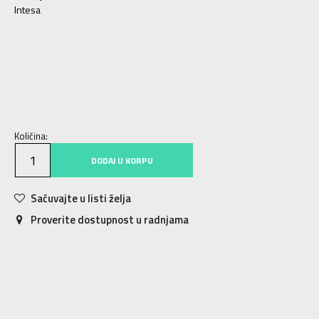
Intesa
S
S
M
M
L
L
XL
XL
2XL
2XL
Količina:
DODAJ U KORPU
Sačuvajte u listi želja
Proverite dostupnost u radnjama