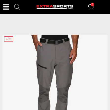
0
2=20