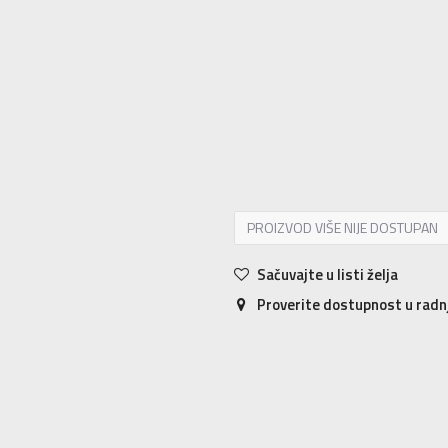
C11
28-29
17.4
C12
29-30
18.3
C1
J4
36-37
22.5
J5
37-38
23.3
J6
38-
PROIZVOD VIŠE NIJE DOSTUPAN
Sačuvajte u listi želja
Proverite dostupnost u rad