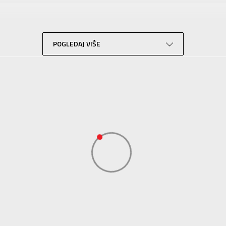
Za decu
Lifestyle
Teget
POGLEDAJ VIŠE
Invilla
Invilla