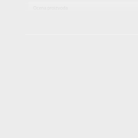
Uzrast
Ocena proizvoda
Namena
Provera dostupnosti u radnjama
Boja
Uvoznik
Dobavljač