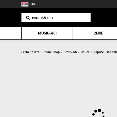
SRB
PRETRAŽI SAJT
MUŠKARCI
ŽENE
Extra Sports - Online Shop
Proizvodi
Obuća
Papuče i sandal
PLAĆANJE NA R
SINDIK
E-POKLO