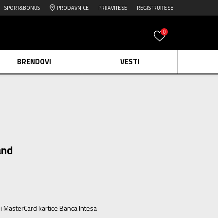
SPORT&BONUS
PRODAVNICE
PRIJAVITE SE
REGISTRUJTE SE
0
BRENDOVI
VESTI
e.
Pogledaj više
daj više
edaj više
and
ili MasterCard kartice Banca Intesa