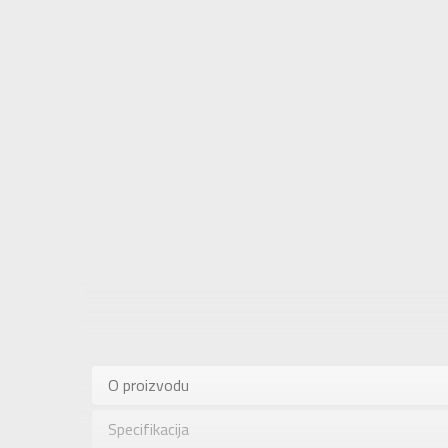
Karakteris
Kategorija
O proizvodu
Pol
Specifikacija
Brend