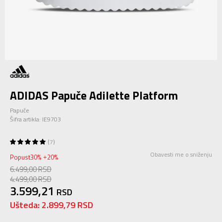
ADIDAS Papuče Adilette Platform
Papuče
Šifra artikla:
IE9703
7
Obavesti me o sniženju
Popust
30
%
20
%
+
6.499,00
RSD
4.499,00
RSD
3.599,21
RSD
Ušteda:
2.899,79
RSD