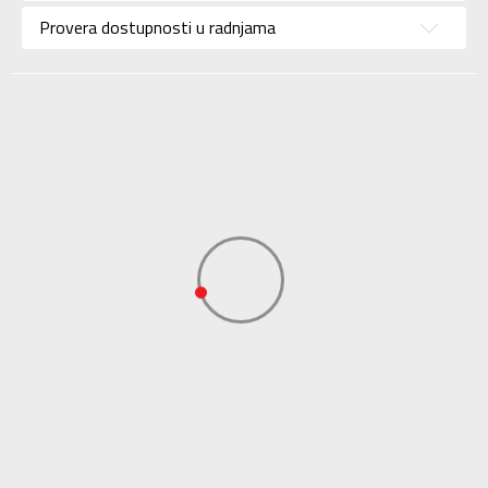
Provera dostupnosti u radnjama
Uzrast
Za odrasle
Namena
Lifestyle
Boja
Bela
Kolekcija
Sportswear
Uvoznik
ADIDAS SERBIA DOO
Dobavljač
ADIDAS SERBIA DOO