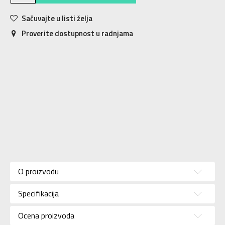
Sačuvajte u listi želja
Proverite dostupnost u radnjama
Karakteristika
Vrednost
SYNTHETIC
Sastav
O proizvodu
LEATHER
Kategorija
Papuče
Specifikacija
Pol
Za žene
Ocena proizvoda
Brend
ADIDAS