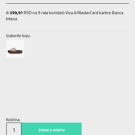
ili
399,91
RSD na 9 rata koristeći Visa ili MasterCard kartice Banca
Intesa
Izaberite boju:
4
37
22.5
5
38
23.5
6
39
24.5
7
40.5
25.5
8
42
26.5
9
43
27.5
10
44.5
28.5
Količina:
DODAJ U KORPU