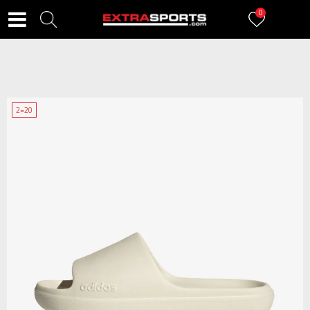
0
2=20