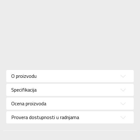
Karakteristika
Vrednost
Kategorija
Papuče
O proizvodu
Pol
Za žene
Specifikacija
Brend
ADIDAS
Uzrast
Za odrasle
Ocena proizvoda
Namena
Plivanje
Provera dostupnosti u radnjama
Boja
Bež
Kolekcija
Sportswear