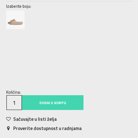
Izaberite boju:
4
37
22.5
5
38
23.5
6
39
24.5
7
40.5
25.5
8
42
26.5
9
43
27.5
10
44.5
28.5
11
46
29.5
12
47
30.5
13
48.5
31.5
Količina:
DODAJ U KORPU
Sačuvajte u listi želja
Proverite dostupnost u radnjama