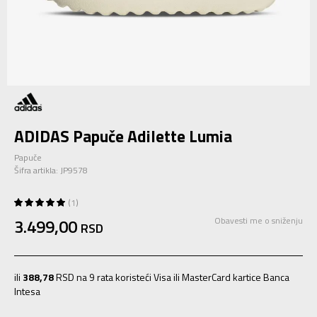
ADIDAS Papuče Adilette Lumia
Papuče
Šifra artikla:
JP9578
1
3.499,00
Obavesti me o sniženju
RSD
ili
388,78
RSD na 9 rata koristeći Visa ili MasterCard kartice Banca
Intesa