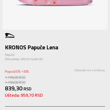
KRONOS Papuče Lena
Papuče
Šifra artikla:
KRF251G400-85
Obavesti me o sniženju
Popust
33
%
30
%
+
1.799,00
RSD
1.199,00
RSD
839,30
RSD
Ušteda:
959,70
RSD