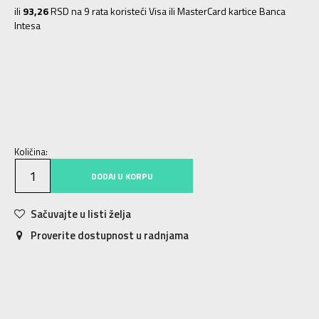
ili
93,26
RSD na 9 rata koristeći Visa ili MasterCard kartice Banca
Intesa
28
28
29
29
30
30
31
31
32
32
33
33
Količina:
DODAJ U KORPU
Sačuvajte u listi želja
Proverite dostupnost u radnjama