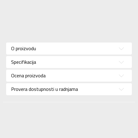
Karakteristika
Vrednost
Kategorija
Papuče
O proizvodu
Pol
Za devojčice
Specifikacija
Brend
KRONOS
Uzrast
Za decu
Ocena proizvoda
Namena
Plivanje
Provera dostupnosti u radnjama
Boja
Roze
Uvoznik
Sport Vision
BDS Trade Limited,
6/F Greenwich Ctr 260
Dobavljač
King’ , Rd North Point,
Hong Kong