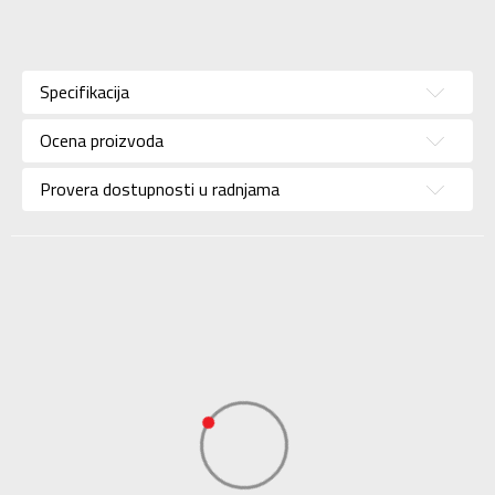
Karakteristika
Vrednost
Kategorija
Papuče
Specifikacija
Pol
Za muškarce
Ocena proizvoda
Brend
AMERICANINO
Uzrast
Za odrasle
Provera dostupnosti u radnjama
Namena
Lifestyle
Boja
Plava