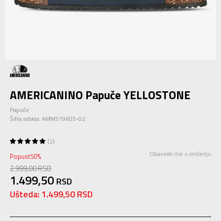
AMERICANINO Papuče YELLOSTONE
Papuče
Šifra artikla:
AMM519X05-02
2
Obavesti me o sniženju
Popust
50
%
2.999,00
RSD
1.499,50
RSD
Ušteda:
1.499,50
RSD