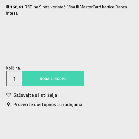
ili
166,61
RSD na 9 rata koristeći Visa ili MasterCard kartice Banca
Intesa
40
40
41
41
42
42
43
43
44
44
45
45
46
46
47
47
Količina:
DODAJ U KORPU
Sačuvajte u listi želja
Proverite dostupnost u radnjama