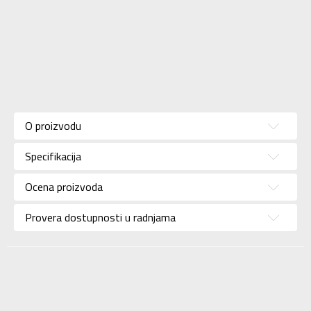
Karakteristika
Vrednost
Kategorija
Patike
O proizvodu
Pol
Za muškarce
Specifikacija
Brend
UMBRO
Uzrast
Za odrasle
Ocena proizvoda
Namena
Fudbal
Provera dostupnosti u radnjama
Boja
Bela
Uvoznik
Sport Vision
Diamondicon, 29-31
Dale Street
Dobavljač
Manchester, Uk, M1