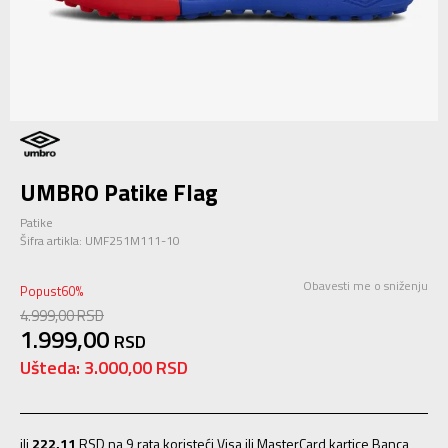
UMBRO Patike Flag
Patike
Šifra artikla:
UMF251M111-10
Obavesti me o sniženju
Popust
60
%
4.999,00
RSD
1.999,00
RSD
Ušteda:
3.000,00
RSD
ili
222,11
RSD na 9 rata koristeći Visa ili MasterCard kartice Banca