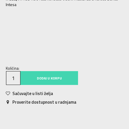
Intesa
40
40
25
41
41
26
42
42
26.5
43
43
27.5
44
44
28
45
45
29
46
46
30
47
47
30.5
Količina:
DODAJ U KORPU
Sačuvajte u listi želja
Proverite dostupnost u radnjama