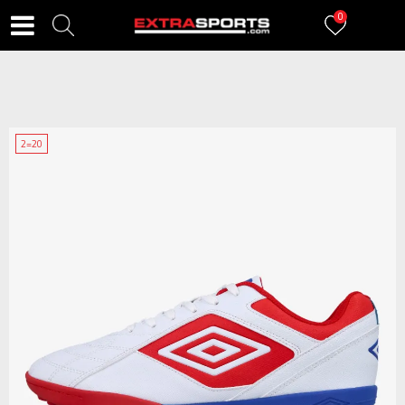
0
2=20