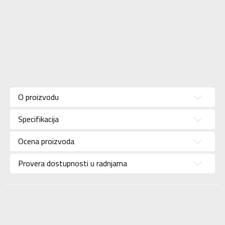
Karakteristika
Vrednost
Kategorija
Patike
O proizvodu
Pol
Za žene
Specifikacija
Brend
ADIDAS
Uzrast
Za odrasle
Ocena proizvoda
Namena
Trčanje
Provera dostupnosti u radnjama
Boja
Bela
Kolekcija
Performance
Uvoznik
ADIDAS SERBIA DOO
Dobavljač
ADIDAS SERBIA DOO