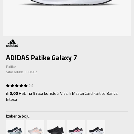
ADIDAS Patike Galaxy 7
Patike
Šifra artikla:
IH3662
1
ili
0,00
RSD na 9 rata koristeći Visa ili MasterCard kartice Banca
Intesa
Izaberite boju: