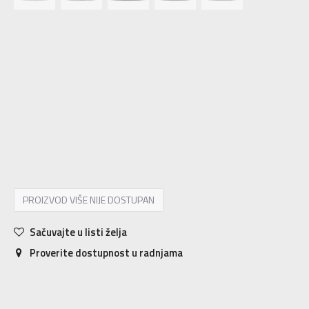
3-
36
22
4
36 2/3
22.5
4-
37 1/3
23
5
38
23.5
5-
38 2/3
24
6
39 1/3
24.5
6-
40
25
7
40 2/3
25.5
8
42
26.5
7-
41 1/3
26
8-
42 2/3
27
9
43 1/3
27.5
9-
44
28
PROIZVOD VIŠE NIJE DOSTUPAN
Sačuvajte u listi želja
Proverite dostupnost u radnjama