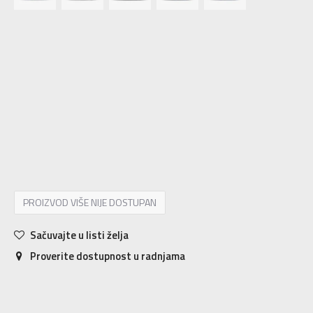
3-
36
22
4
36 2/3
22.5
4-
37 1/3
23
5
38
23.5
5-
38 2/3
24
6
39 1/3
24.5
6-
40
25
7
40 2/3
25.5
8
42
26.5
7-
41 1/3
26
8-
42 2/3
27
9
43 1/3
27.5
9-
44
28
PROIZVOD VIŠE NIJE DOSTUPAN
Sačuvajte u listi želja
Proverite dostupnost u radnjama