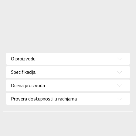
Karakteristika
Vrednost
Kategorija
Patike
O proizvodu
Pol
Za žene
Specifikacija
Brend
ADIDAS
Uzrast
Za odrasle
Ocena proizvoda
Namena
Trčanje
Provera dostupnosti u radnjama
Boja
Bela
Kolekcija
Performance
Uvoznik
ADIDAS SERBIA DOO
Dobavljač
ADIDAS SERBIA DOO