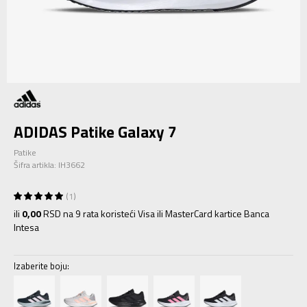
ADIDAS Patike Galaxy 7
Patike
Šifra artikla:
IH3662
1
ili
0,00
RSD na 9 rata koristeći Visa ili MasterCard kartice Banca
Intesa
Izaberite boju: