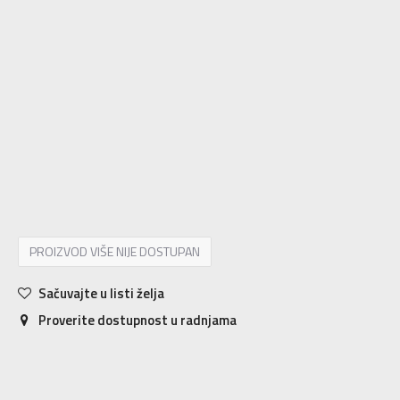
6
39 1/3
24.5
6-
40
25
7
40 2/3
25.5
7-
41 1/3
26
8
42
26.5
8-
42 2/3
27
9
43 1/3
27.5
9-
44
28
10
44 2/3
28.5
10-
45 1/3
29
11
46
29.5
11-
46 2/3
30
12
47 1/3
30.5
12-
48
31
13
48 2/3
31.5
13-
49 1/3
32
14
50
32.5
14-
50 2/3
33
15
51 1/3
33.5
16
52 2/3
34
17
53 1/3
34.5
PROIZVOD VIŠE NIJE DOSTUPAN
Sačuvajte u listi želja
Proverite dostupnost u radnjama