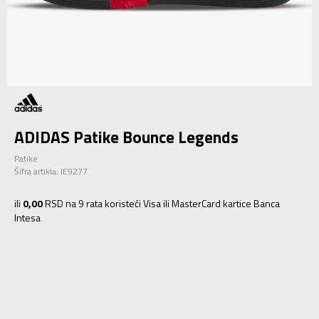
ADIDAS Patike Bounce Legends
Patike
Šifra artikla:
IE9277
ili
0,00
RSD na 9 rata koristeći Visa ili MasterCard kartice Banca
Intesa
3-
36
22
4
36 2/3
22.5
4-
37 1/3
23
5
38
23.5
5-
38 2/3
24