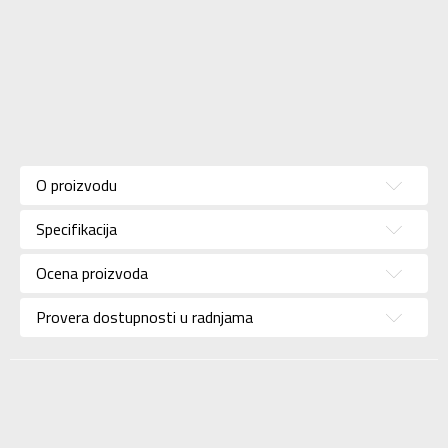
Karakteristika
Vrednost
Kategorija
Patike
O proizvodu
Pol
Za muškarce
Specifikacija
Brend
ADIDAS
Uzrast
Za odrasle
Ocena proizvoda
Namena
Košarka
Provera dostupnosti u radnjama
Boja
Bela
Kolekcija
Performance
Uvoznik
ADIDAS SERBIA DOO
Dobavljač
ADIDAS SERBIA DOO