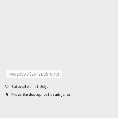
5-
38 2/3
24
6
39 1/3
24.5
6-
40
25
7
40 2/3
25.5
7-
41 1/3
26
8
42
26.5
8-
42 2/3
27
9
43 1/3
27.5
9-
44
28
10
44 2/3
28.5
10-
45 1/3
29
11
46
29.5
11-
46 2/3
30
12
47 1/3
30.5
12-
48
31
13
48 2/3
31.5
13-
49 1/3
32
14
50
32.5
14-
50 2/3
33
15
51 1/3
33.5
16
52 2/3
34
17
53 1/3
34.5
18
54 2/3
35
PROIZVOD VIŠE NIJE DOSTUPAN
Sačuvajte u listi želja
Proverite dostupnost u radnjama