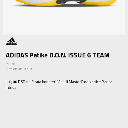
ADIDAS Patike D.O.N. ISSUE 6 TEAM
Patike
Šifra artikla:
IG9103
ili
0,00
RSD na 9 rata koristeći Visa ili MasterCard kartice Banca
Intesa
19
55 2/3
35.5
3-
36
22
4
36 2/3
22.5
4-
37 1/3
23
5
38
23.5