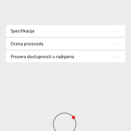
Karakteristika
Vrednost
Kategorija
Patike
Specifikacija
Pol
Za muškarce
Ocena proizvoda
Brend
ADIDAS
Uzrast
Za odrasle
Provera dostupnosti u radnjama
Namena
Košarka
Boja
Zlatna
Kolekcija
Performance
Uvoznik
ADIDAS SERBIA DOO
Dobavljač
ADIDAS SERBIA DOO