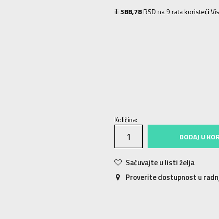
ili
588,78
RSD na 9 rata koristeći Vis
3
35.5
22
3-
36
22.5
4
36 2/3
23
6-
40
25.5
Količina:
DODAJ U KO
Sačuvajte u listi želja
Proverite dostupnost u rad