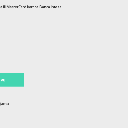
a ili MasterCard kartice Banca Intesa
4-
37 1/3
23.5
5
38
24
5-
38 2/3
24.5
6
39 1/3
25
RPU
njama