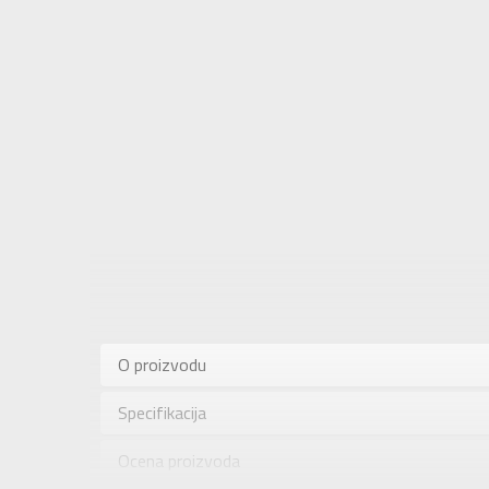
Karakteris
Kategorija
O proizvodu
Pol
Specifikacija
Brend
Uzrast
Ocena proizvoda