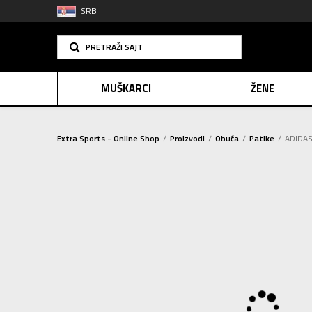
SRB
PRETRAŽI SAJT
MUŠKARCI
ŽENE
Extra Sports - Online Shop
Proizvodi
Obuća
Patike
ADIDAS
PLAĆANJE NA R
SINDIK
2=20
E-POKLO