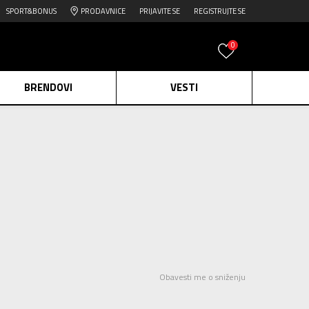
SPORT&BONUS
PRODAVNICE
PRIJAVITE SE
REGISTRUJTE SE
0
BRENDOVI
VESTI
e.
Pogledaj više
daj više
edaj više
Obavesti me o sniženju