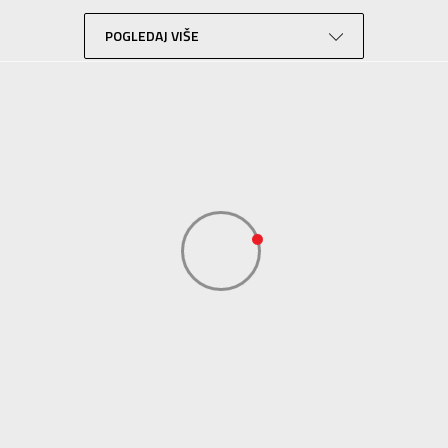
Lifestyle
Bela
POGLEDAJ VIŠE
Sport Vision
BDS Trade Limited, 6/F Greenwich Ctr 260 King’ , Rd North Point, Hong 