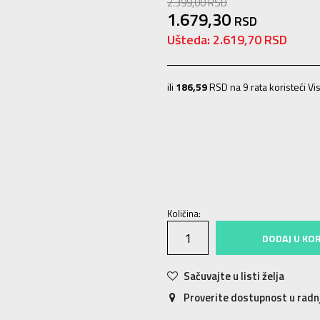
2.399,00
RSD
1.679,30
RSD
Ušteda:
2.619,70
RSD
ili
186,59
RSD na 9 rata koristeći Vis
28
28
29
29
30
30
31
31
32
32
Količina:
DODAJ U KO
Sačuvajte u listi želja
Proverite dostupnost u rad