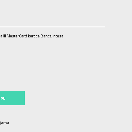
a ili MasterCard kartice Banca Intesa
33
33
34
34
35
35
RPU
njama