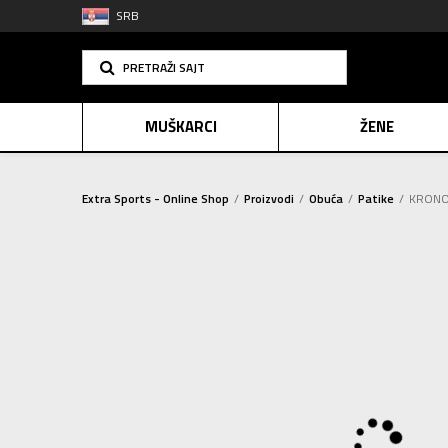
SRB
PRETRAŽI SAJT
MUŠKARCI
ŽENE
Extra Sports - Online Shop
Proizvodi
Obuća
Patike
KRONOS
PLAĆANJE NA R
SINDIK
E-POKLO