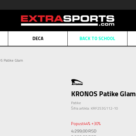
DECA
BACK TO SCHOOL
Obaveštenje o promeni naziva kompanije
Pogledaj više
 Patike Glam
POZOVITE NAS
011 422 1430
ATE
Kreditnim karticama BANCA INTESA platite na 9 mesečnih rata bez kamat
ALNA PRODAJA
kupovina putem administrativne zabrane do 12 rata.
Pogle
N KARTICA
Nekoliko klikova do savršenog poklona za vaše najdraže
Pogl
KRONOS Patike Glam
Patike
Šifra artikla:
KRF253G112-10
Popust
44
%
30
%
+
4.299,00
RSD