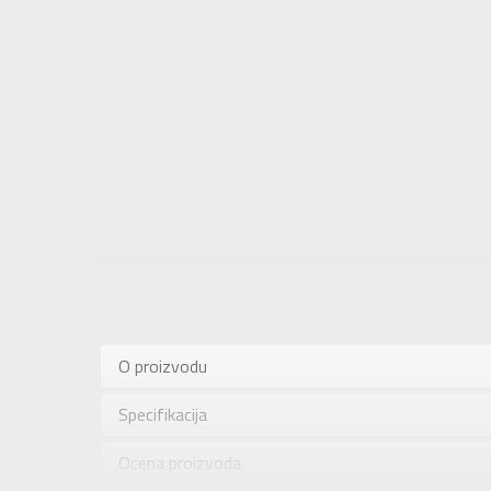
Karakteris
Kategorija
O proizvodu
Pol
Specifikacija
Brend
Uzrast
Ocena proizvoda