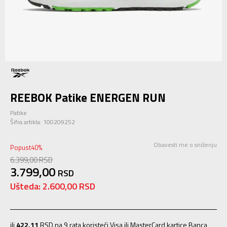
REEBOK Patike ENERGEN RUN
Patike
Šifra artikla:
100209252
Obavesti me o sniženju
Popust
40
%
6.399,00
RSD
3.799,00
RSD
Ušteda:
2.600,00
RSD
ili
422,11
RSD na 9 rata koristeći Visa ili MasterCard kartice Banca