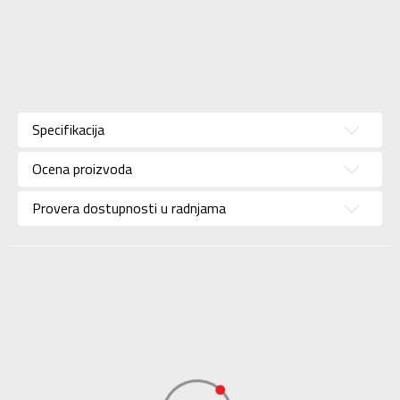
Karakteristika
Vrednost
Kategorija
Patike
Specifikacija
Pol
Za dečake
Ocena proizvoda
Brend
REEBOK
Uzrast
Za decu
Provera dostupnosti u radnjama
Namena
Lifestyle
Boja
Crna
Uvoznik
Adidas Serbia
Dobavljač
Adidas Serbia