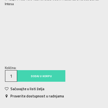
Intesa
2.5
18
8.5
1.5
16.5
7.5
3
18.5
9
4
19.5
10
4.5
20
10.5
5
21
11
5.5
21.5
11.5
6
22
12
6.5
22.5
12.5
7
23.5
13
11.5
28
17.5
12
29
18
12.5
30
18.5
13.5
31
19.5
Količina:
DODAJ U KORPU
Sačuvajte u listi želja
Proverite dostupnost u radnjama