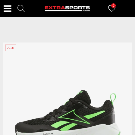
0
2=20