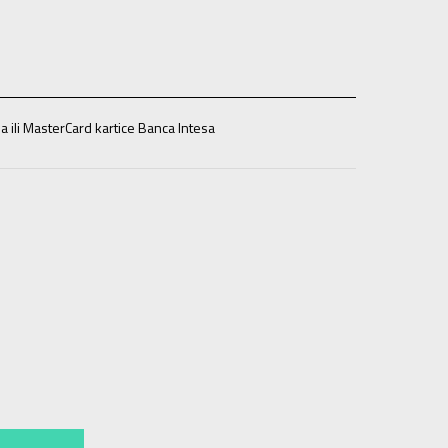
a ili MasterCard kartice Banca Intesa
45
45
46
46