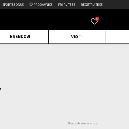
SPORT&BONUS
PRODAVNICE
PRIJAVITE SE
REGISTRUJTE SE
0
BRENDOVI
VESTI
e.
Pogledaj više
daj više
edaj više
y
Obavesti me o sniženju