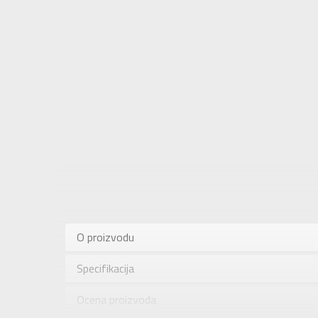
Karakteris
Kategorija
O proizvodu
Pol
Specifikacija
Brend
Uzrast
Ocena proizvoda