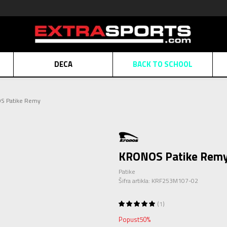
DECA
BACK TO SCHOOL
Obaveštenje o promeni naziva kompanije
Pogledaj više
S Patike Remy
POZOVITE NAS
011 422 1430
ATE
Kreditnim karticama BANCA INTESA platite na 9 mesečnih rata bez kamat
ALNA PRODAJA
kupovina putem administrativne zabrane do 12 rata.
Pogle
N KARTICA
Nekoliko klikova do savršenog poklona za vaše najdraže
Pogl
KRONOS Patike Rem
Patike
Šifra artikla:
KRF253M107-02
1
Popust
50
%