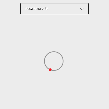
Lifestyle
Teget
POGLEDAJ VIŠE
Sport Vision
BDS Trade Limited, 6/F Greenwich Ctr 260 King’ , Rd North Point, Hong 