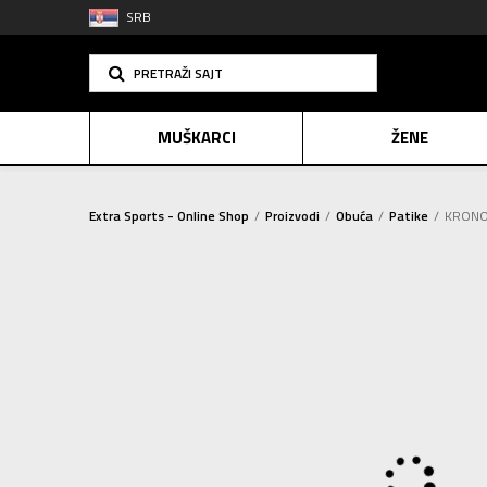
SRB
PRETRAŽI SAJT
MUŠKARCI
ŽENE
Extra Sports - Online Shop
Proizvodi
Obuća
Patike
KRONO
PLAĆANJE NA R
SINDIK
2=20
E-POKLO