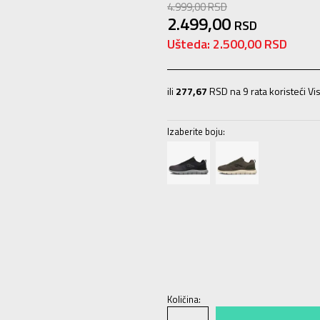
4.999,00
RSD
2.499,00
RSD
Ušteda:
2.500,00
RSD
ili
277,67
RSD na 9 rata koristeći Vis
Izaberite boju:
40
40
41
41
42
42
43
43
44
44
Količina: