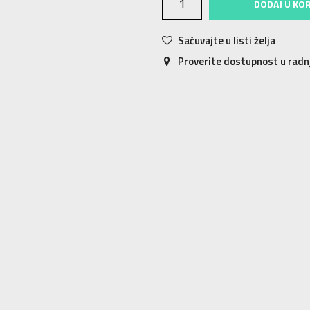
DODAJ U KO
Sačuvajte u listi želja
Proverite dostupnost u rad