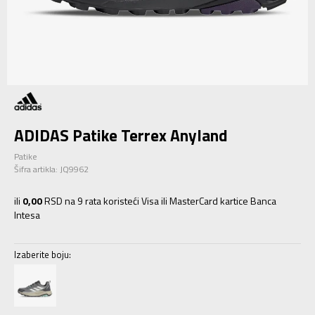
ADIDAS Patike Terrex Anyland
Patike
Šifra artikla:
JQ9962
ili
0,00
RSD na 9 rata koristeći Visa ili MasterCard kartice Banca
Intesa
Izaberite boju: