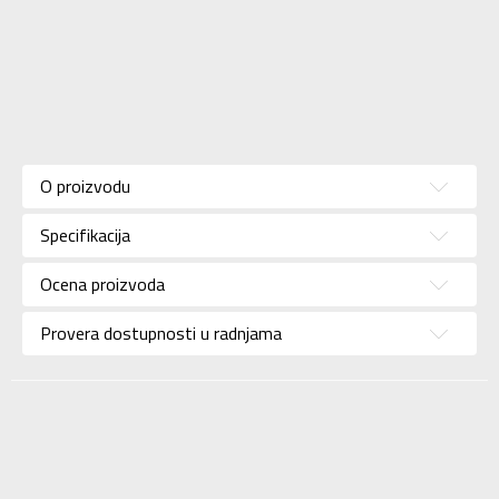
Karakteristika
Vrednost
Kategorija
Patike
O proizvodu
Pol
Za žene
Specifikacija
Brend
ADIDAS
Uzrast
Za odrasle
Ocena proizvoda
Namena
Outdoor
Provera dostupnosti u radnjama
Boja
Zelena
Kolekcija
Performance
Uvoznik
ADIDAS SERBIA DOO
Dobavljač
ADIDAS SERBIA DOO