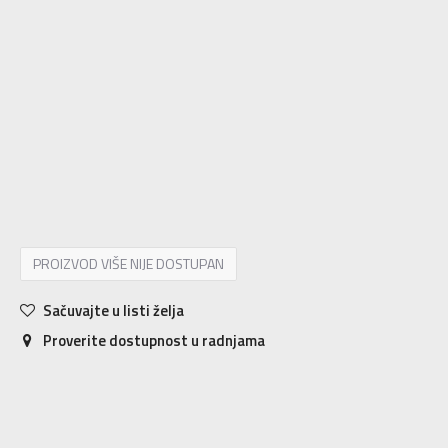
3-
36
22
4
36 2/3
22.5
4-
37 1/3
23
5
38
23.5
5-
38 2/3
24
6
39 1/3
24.5
6-
40
25
7
40 2/3
25.5
7-
41 1/3
26
8
42
26.5
8-
42 2/3
27
9
43 1/3
27.5
9-
44
28
PROIZVOD VIŠE NIJE DOSTUPAN
Sačuvajte u listi želja
Proverite dostupnost u radnjama