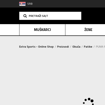
SRB
PRETRAŽI SAJT
MUŠKARCI
ŽENE
Extra Sports - Online Shop
Proizvodi
Obuća
Patike
PUMA P
PLAĆANJE NA R
SINDIK
E-POKLO