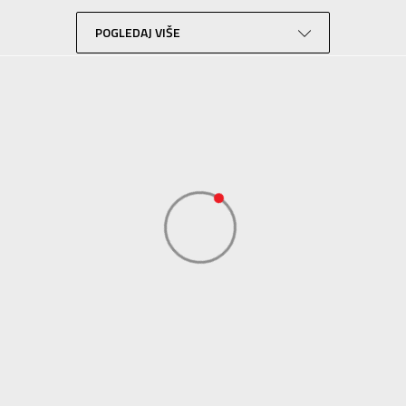
Lifestyle
Bela
POGLEDAJ VIŠE
N Sport
N Sport