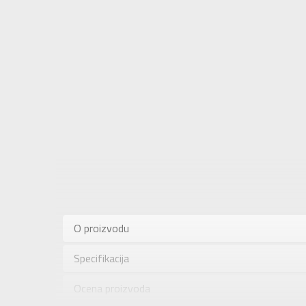
Karakteris
Kategorija
O proizvodu
Pol
Specifikacija
Brend
Uzrast
Ocena proizvoda