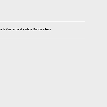
a ili MasterCard kartice Banca Intesa
37.5
37.5
23.5
38
38
24
38.5
38.5
24.5
39
39
25
42
42
27
43
43
28
44
44
28.5
44.5
44.5
29
45
45
29.5
48
48
31