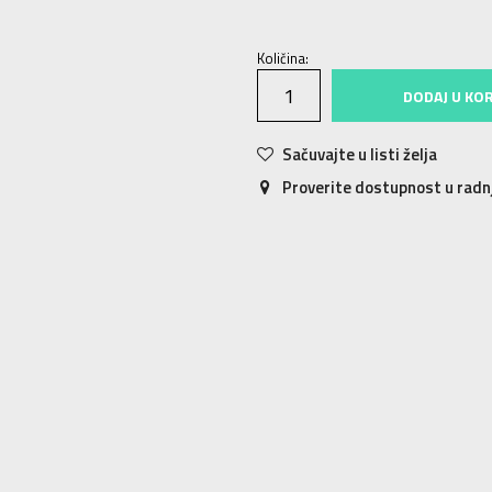
Količina:
DODAJ U KO
Sačuvajte u listi želja
Proverite dostupnost u rad