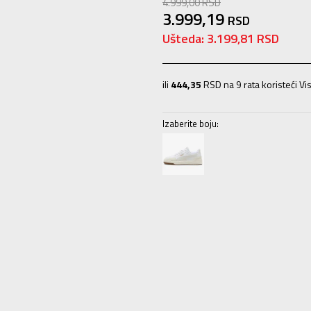
4.999,00
RSD
3.999,19
RSD
Ušteda:
3.199,81
RSD
ili
444,35
RSD na 9 rata koristeći Vis
Izaberite boju:
35.5
35.5
22
36
36
22.5
37
37
23
40
40
25.5
40.5
40.5
26
41
41
26.5
42.5
42.5
27.5
46
46
30
47
47
31