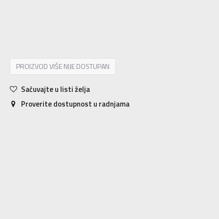
2
18
11
3
19
11
4
20
11.5
5
21
12.5
6
22
13
7
23
14
8
24
15
9
25
15.5
10
26
16.5
PROIZVOD VIŠE NIJE DOSTUPAN
Sačuvajte u listi želja
Proverite dostupnost u radnjama
Karakteristika
Vrednost