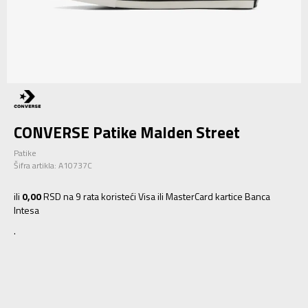
CONVERSE Patike Malden Street
Patike
Šifra artikla:
A10737C
ili
0,00
RSD na 9 rata koristeći Visa ili MasterCard kartice Banca
Intesa
.