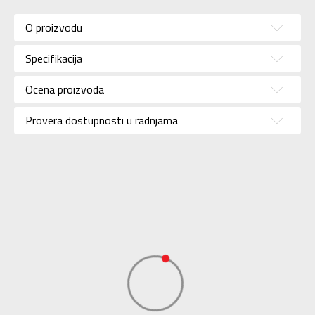
Kategorija
Patike
O proizvodu
Pol
Za dečake
Specifikacija
Brend
CONVERSE
Uzrast
Bebe
Ocena proizvoda
Namena
Lifestyle
Provera dostupnosti u radnjama
Boja
Siva
Uvoznik
Triple Jump
Dobavljač
Triple Jump