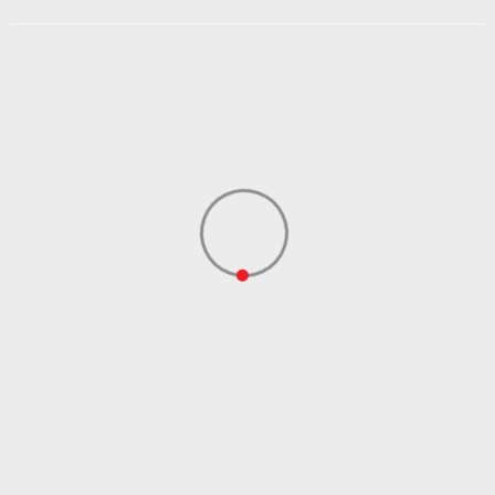
Kolekcija
Sportswear
Uvoznik
ADIDAS SERBIA DOO
Dobavljač
ADIDAS SERBIA DOO