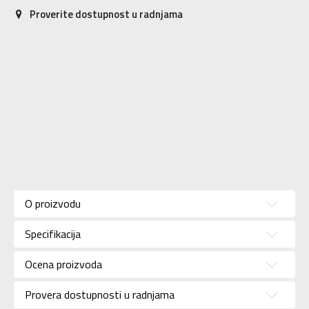
Proverite dostupnost u radnjama
Karakteristika
Vrednost
Kategorija
Patike
O proizvodu
Pol
Za dečake
Specifikacija
Brend
ADIDAS
Uzrast
Za tinejdžere
Ocena proizvoda
Namena
Lifestyle
Provera dostupnosti u radnjama
Boja
Bela