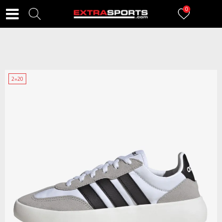
0
2=20