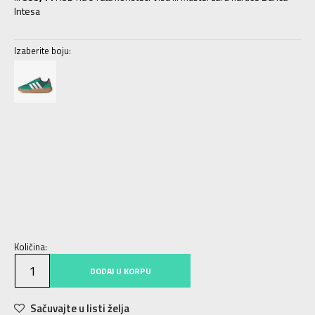
Intesa
Izaberite boju:
3
35.5
22
3-
36
22.5
4
36 2/3
23
4-
37 1/3
23.5
5
38
24
5-
38 2/3
24.5
6
39 1/3
25
6-
40
25.5
Količina:
DODAJ U KORPU
Sačuvajte u listi želja