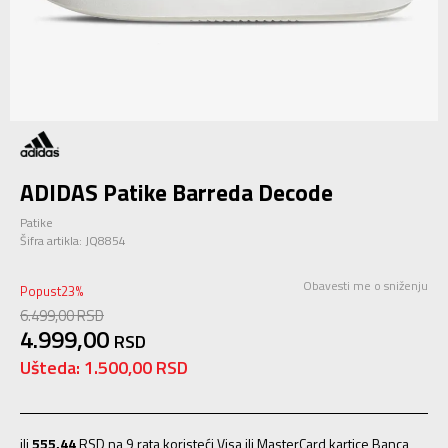
ADIDAS Patike Barreda Decode
Patike
Šifra artikla:
JQ8854
Obavesti me o sniženju
Popust
23
%
6.499,00
RSD
4.999,00
RSD
Ušteda:
1.500,00
RSD
ili
555,44
RSD na 9 rata koristeći Visa ili MasterCard kartice Banca