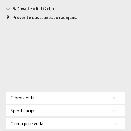
Sačuvajte u listi želja
Proverite dostupnost u radnjama
Karakteristika
Vrednost
Kategorija
Patike
O proizvodu
Pol
Za muškarce
Specifikacija
Brend
ADIDAS
Uzrast
Za odrasle
Ocena proizvoda