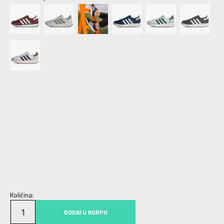
6
39 1/3
24.5
6-
40
25
7
40 2/3
25.5
7-
41 1/3
26
8
42
26.5
8-
42 2/3
27
9
43 1/3
27.5
9-
44
28
10
44 2/3
28.5
10-
45 1/3
29
11
46
29.5
11-
46 2/3
30
12
47 1/3
30.5
12-
48
31
13-
49 1/3
32
Količina:
DODAJ U KORPU