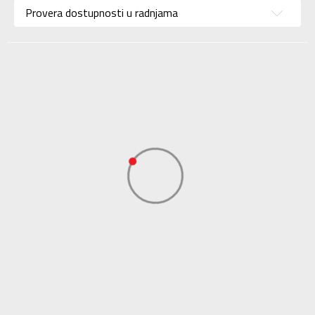
Namena
Lifestyle
Provera dostupnosti u radnjama
Kolekcija
Sportswear
Uvoznik
ADIDAS SERBIA DOO
Dobavljač
ADIDAS SERBIA DOO