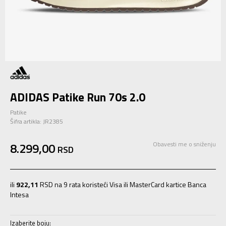
ADIDAS Patike Run 70s 2.0
Patike
Šifra artikla:
JR2385
8.299,00
Obavesti me o sniženju
RSD
ili
922,11
RSD na 9 rata koristeći Visa ili MasterCard kartice Banca
Intesa
Izaberite boju: