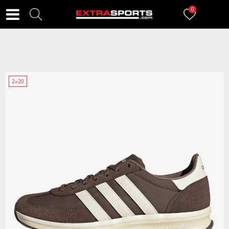
0
2=20